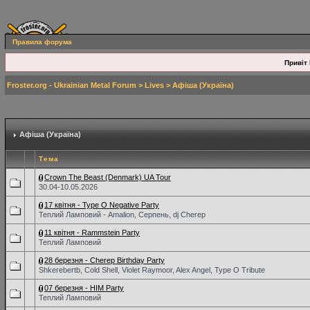
Правила форума
Привіт 
Froster.org - Ukrainian Metal Forum
>
Lives
>
Афіша (Україна)
Афіша (Україна)
Тема
Crown The Beast (Denmark) UA Tour
30.04-10.05.2026
17 квітня - Type O Negative Party
Теплий Ламповий - Amalion, Серпень, dj Cherep
11 квітня - Rammstein Party
Теплий Ламповий
28 березня - Cherep Birthday Party
Shkerebertb, Cold Shell, Violet Raymoor, Alex Angel, Type O Tribute
07 березня - HIM Party
Теплий Ламповий