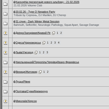
Kaosophia презентація нового альбому - 21.02.2026
21.02.2026 Volume Club
20.02.26 - Type O Negative Party
Tribute by Серпень, DJ Marilien, DJ Cherep
31 січня - Dark Winter Metal Session
Bahmuth, Selfstrifer, Neurologic Pathology, Squat Apart, Savage Damage
Дніпро/Запоріжжя/Кривий Ріг
1
2
Одеса/Чорноморськ
1
2
3
4
Львів/Ужгород
1
2
3
Хмельницький/Тернопіль/Чернівці/Івано-Франківськ
Вінниця/Житомир
1
2
Луцьк/Рівне
Полтава/Суми/Кременчук
Миколаїв/Херсон