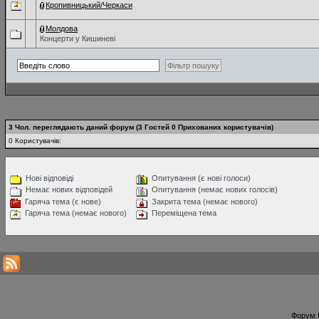
Кропивницький/Черкаси
Молдова
Концерти у Кишиневі
3 Чол. переглядають даний форум (3 Гостей 0 Прихованих користувачів)
0 Користувачів:
Нові відповіді
Опитування (є нові голоси)
Немає нових відповідей
Опитування (немає нових голосів)
Гаряча тема (є нове)
Закрита тема (немає нового)
Гаряча тема (немає нового)
Переміщена тема
Форум