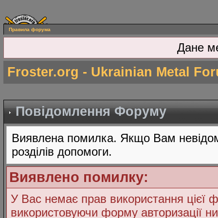
Правила форума
Дане м
Froster.org - Ukrainian Metal Fo
Повідомлення Форуму
Виявлена помилка. Якщо Вам невідом
розділів допомоги.
Виявлено помилку:
У Вас немає прав використання цієї ф
використовуючи форму авторизації ни