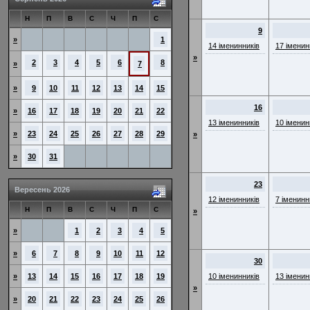
Н
П
В
С
Ч
П
С
9
»
1
14 іменинників
17 іменин
»
2
3
4
5
6
8
»
7
»
9
10
11
12
13
14
15
16
»
16
17
18
19
20
21
22
13 іменинників
10 іменин
»
23
24
25
26
27
28
29
»
»
30
31
23
Вересень 2026
12 іменинників
7 іменинн
Н
П
В
С
Ч
П
С
»
»
1
2
3
4
5
»
6
7
8
9
10
11
12
30
»
13
14
15
16
17
18
19
10 іменинників
13 іменин
»
»
20
21
22
23
24
25
26