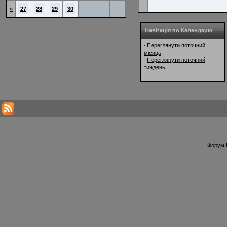
»
27
28
29
30
Навігація по Календарю
Переглянути поточний
·
місяць
Переглянути поточний
·
тиждень
Форум