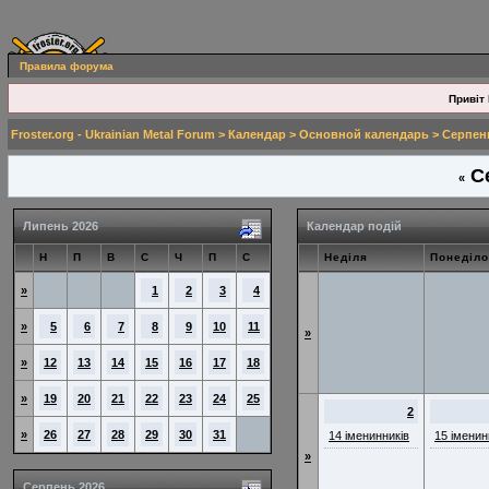
Правила форума
Привіт 
Froster.org - Ukrainian Metal Forum
>
Календар
>
Основной календарь
> Серпен
Се
«
Липень 2026
Календар подій
Н
П
В
С
Ч
П
С
Неділя
Понеділо
»
1
2
3
4
»
5
6
7
8
9
10
11
»
»
12
13
14
15
16
17
18
»
19
20
21
22
23
24
25
2
»
26
27
28
29
30
31
14 іменинників
15 іменин
»
Серпень 2026