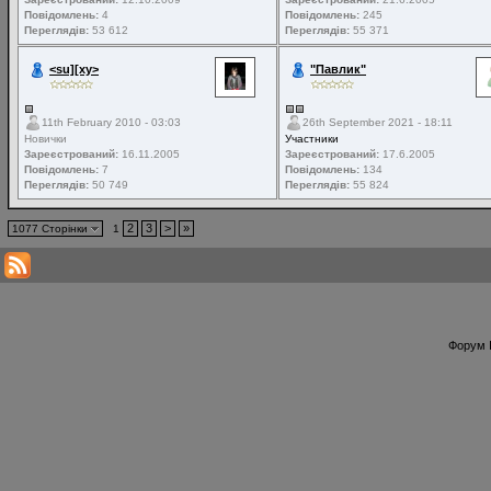
Повідомлень:
4
Повідомлень:
245
Переглядів:
53 612
Переглядів:
55 371
<su][xy>
"Павлик"
11th February 2010 - 03:03
26th September 2021 - 18:11
Новички
Участники
Зареєстрований:
16.11.2005
Зареєстрований:
17.6.2005
Повідомлень:
7
Повідомлень:
134
Переглядів:
50 749
Переглядів:
55 824
2
3
>
»
1077 Сторінки
1
Форум