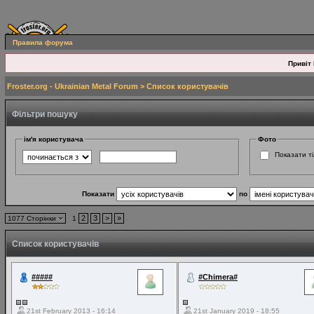
Правила форума
Привіт 
Froster.org - Ukrainian Metal Forum
> Список користувачів
Фільтри пошуку
ім'я користувача
Фото
Показати ті
Показати
по
2
3
>
»
1077 Сторінки
1
Список користувачів
#####
#Chimera#
21st February 2013 - 16:14
21st January 2019 - 18:55