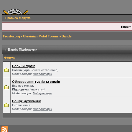
Правила форума
Привіт 
Froster.org - Ukrainian Metal Forum
>
Bands
Bands Підфоруми
Форум
Новини гуртів
Новини українських метал-банд.
Модератори:
Модераторы
Обговорення гуртів та стилів
Все про метал.
Підфоруми:
Інши стилі
Модератори:
Модераторы
Пошук музикантів
Оголошення.
Модератори:
Модераторы