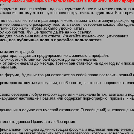
атегорически запрещено использовать мат в подписях, полях профай
.п.
 форуме от вас не требуют, однако неумение более или менее грамотно 
аказания, потому что не нужно всех вокруг считать идиотами. Категори
 повышению тона в разговоре и может вызвать негативную реакцию др
неоправданную раскраску текста, а также повторение каких-либо одинак
ыми строчками, чтобы их было удобно читать.
либо сайтов. Лучше просто дайте на них ссылку.
но для понимания вашего ответа. Избегайте избыточного цитирования.
ись, все публичные поля в профайле пользователя
ы администрацией.
дератора, выдается предупреждение с записью в профайл.
локируется (ставится бан) сроком до одной недели.
 от одной недели до месяца. Третий бан ставится на один год или пожи
чный бан.
те форума, Администрация оставляет за собой право поставить вечный 
чрезмерно затянутые дискуссии, особенно те, в которых спорящие в теч
 своих серверов любую информацию или материалы (в т.ч. аватары и под
арушают настоящие Правила или содержат порнографию, призывы к нас
едомления в случае его нулевой активности (0 сообщений) и непосещения
/изменять данные Правила в любое время.
официальной позицией администрации форума и подлежат немедленному
 санкции, он может обсудить это с модератором, который их наложил, 