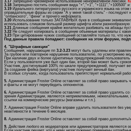
3.17
Запрещено чрезмерное использование ненормативной лексики.
К
3.18
Запрещено постить сообщения вида "+","+1", "+1111","+100500" и т
3.19
Идеального литературного русского и украинского языка на этом
оправдательные фразы из серии "А у меня такой стиль" - последуют н
"олбанского", "фени" и прочего неформата.
3.20
Использование только ЗАГЛАВНЫХ букв в сообщении эквивалентно
использовать слишком большой размер шрифта и/или разнообразную и 
3.21
Длинные сообщения крайне желательно разбивать на абзацы пуст
3.22
Не следует копировать в сообщение объемные материалы c каких-
3.23
При цитировании чужих сообщений оставляйте только то, что нуж
Под данные правила попадают: сообщения на этом форуме, подп
4. "Штрафные санкции"
Сообщения, нарушающие пп
3.2-3.23
могут быть удалены или правлен
За грубое или повторное нарушение пользователю, по усмотрению мо
При наличии двух и более однотипных предупреждений пользователь б
Если у пользователя уже был один бан, второй бан может быть сроком
Участник, достигнувший 100% по шкале предупреждений, получает ве
За создание фейка (виртуала) участник получает вечный бан.
В особых случаях, когда пользователь препятствует нормальной рабо
5.
Администрация Froster Online оставляет за собой право закрывать 
и факты и не могут переубедить оппонентов.
6.
Администрация Froster Online оставляет за собой право удалять со
зрения Администрации, являются неприемлемыми, нежелательными, н
ссылки на коммерческие ресурсы (магазины и т.п.).
7.
Администрация Froster Online вправе удалить пользователя без ув
неактивности в течение 6 месяцев.
8.
Администрация Froster Online оставляет за собой право дополнять
9.
Действия любого из модераторов или администраторов являются 
Если участник решает, что к нему незаслуженно применены штрафные