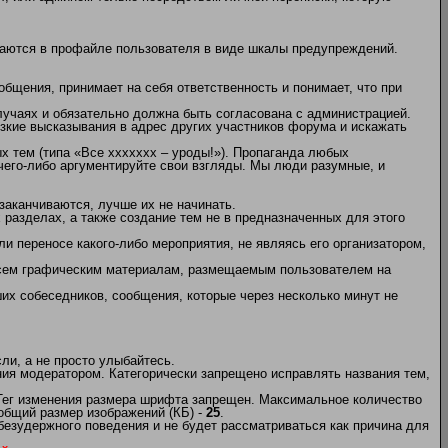
жаются в профайле пользователя в виде шкалы предупреждений.
бщения, принимает на себя ответственность и понимает, что при
учаях и обязательно должна быть согласована с администрацией.
кие высказывания в адрес других участников форума и искажать
х тем (типа «Все ххххххх – уроды!»). Пропаганда любых
 чего-либо аргументируйте свои взгляды. Мы люди разумные, и
заканчиваются, лучше их не начинать.
х разделах, а также создание тем не в предназначенных для этого
и переносе какого-либо мероприятия, не являясь его организатором,
 всем графическим материалам, размещаемым пользователем на
их собеседников, сообщения, которые через несколько минут не
и, а не просто улыбайтесь.
ия модератором. Категорически запрещено исправлять названия тем,
 Тег изменения размера шрифта запрещен. Максимальное количество
общий размер изображений (КБ) -
25
.
безудержного поведения и не будет рассматриваться как причина для