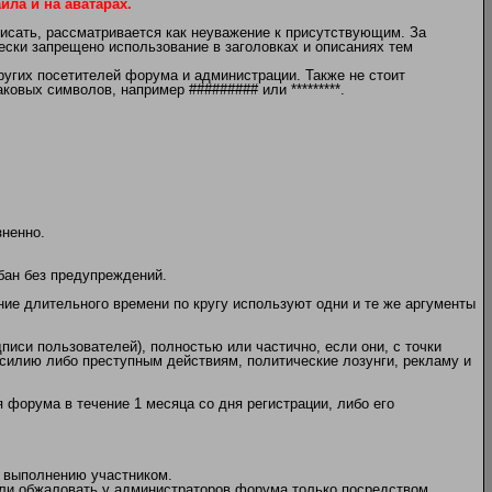
ла и на аватарах.
писать, рассматривается как неуважение к присутствующим. За
чески запрещено использование в заголовках и описаниях тем
угих посетителей форума и администрации. Также не стоит
овых символов, например ######### или *********.
зненно.
бан без предупреждений.
ение длительного времени по кругу используют одни и те же аргументы
писи пользователей), полностью или частично, если они, с точки
илию либо преступным действиям, политические лозунги, рекламу и
 форума в течение 1 месяца со дня регистрации, либо его
 выполнению участником.
или обжаловать у администраторов форума только посредством