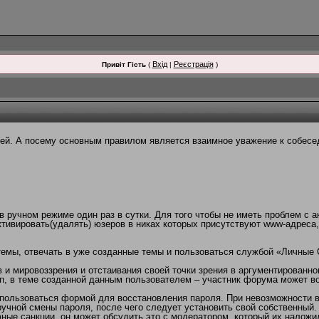
Вхід
Реєстрація
Привіт Гість
(
|
)
й. А посему основным правилом является взаимное уважение к собесед
 ручном режиме один раз в сутки. Для того чтобы не иметь проблем с а
тивировать(удалять) юзеров в никах которых присутствуют www-адреса
темы, отвечать в уже созданные темы и пользоваться службой «Личные
и мировоззрения и отстаивания своей точки зрения в аргументированно
п, в теме созданной данным пользователем – участник форума может в
пользоваться формой для восстановления пароля. При невозможности во
учной смены пароля, после чего следует установить свой собственный.
ные санкции, он может обсудить это с модератором, который их наложи