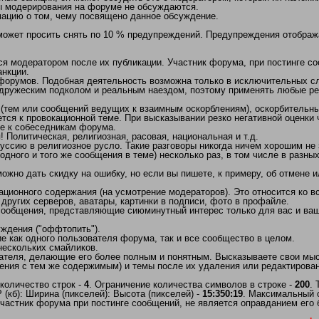
ы модерирования на форуме не обсуждаются.
мацию о том, чему посвящено данное обсуждение.
 может просить снять по 10 % предупреждений. Предупреждения отобра
 модератором после их публикации. Участник форума, при постинге соо
нкции.
/форумов. Подобная деятельность возможна только в исключительных сл
дружеским подколом и реальным наездом, поэтому применять любые рез
(тем или сообщений ведущих к взаимным оскорблениям), оскорбительны
тся к провокационной теме. При высказывании резко негативной оценки
ие к собеседникам форума.
Политическая, религиозная, расовая, национальная и т.д.
ссию в религиозное русло. Такие разговоры никогда ничем хорошим не 
одного и того же сообщения в теме) несколько раз, в том числе в разны
но дать скидку на ошибку, но если вы пишете, к примеру, об отмене ил
ационного содержания (на усмотрение модераторов). Это относится ко
 других серверов, аватары, картинки в подписи, фото в профайле.
 сообщения, представляющие сиюминутный интерес только для вас и ваш
ждения ("оффтопить").
 как одного пользователя форума, так и все сообщество в целом.
нескольких смайликов.
ателя, делающие его более полным и понятным. Высказываете свои мысл
ния с тем же содержимым) и темы после их удаления или редактирован
количество строк -
4
. Ограничение количества символов в строке -
200
.
кб): Ширина (пикселей): Высота (пикселей) -
15:350:19
. Максимальный 
частник форума при постинге сообщений, не является оправданием его 