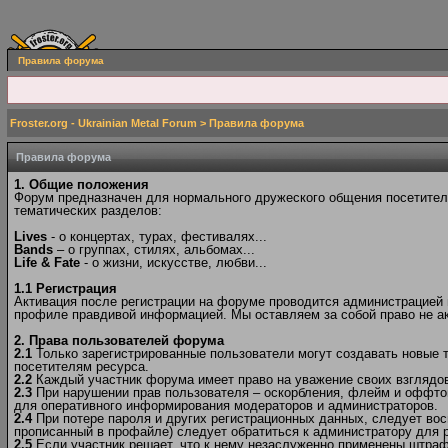
Правила форума
Froster.org - Ukrainian Metal Forum
> Правила форума
Правила форума
1. Общие положения
Форум предназначен для нормального дружеского общения посетителе
тематических разделов:
Lives
- о концертах, турах, фестивалях...
Bands
– о группах, стилях, альбомах...
Life & Fate
- о жизни, искусстве, любви...
1.1 Регистрация
Активация после регистрации на форуме проводится администрацией в
профиле правдивой информацией. Мы оставляем за собой право не ак
2. Права пользователей форума
2.1
Только зарегистрированные пользователи могут создавать новые 
посетителям ресурса.
2.2
Каждый участник форума имеет право на уважение своих взглядов 
2.3
При нарушении прав пользователя – оскорбления, флейм и оффто
для оперативного информирования модераторов и администраторов.
2.4
При потере пароля и других регистрационных данных, следует вос
прописанный в профайле) следует обратиться к администратору для р
2.5
Если участник решает, что к нему незаслуженно применены штраф