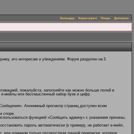
Календар
Користувачі
Пошук
Допомога
нику, его интересам и убеждениям. Форум разделен на 5
ктивацией, пожалуйста, заполняйте как можно больше полей в
, е-мейлы или бессмысленный набор букв и цифр.
 Сообщения». Анонимный просмотр страниц доступен всем
м споре.
оспользоваться функцией «Сообщить админу» с указанием причины,
сстановить пароль автоматически (к примеру, не работает е-мейл,
л, или админом только посредством личной переписки, которую