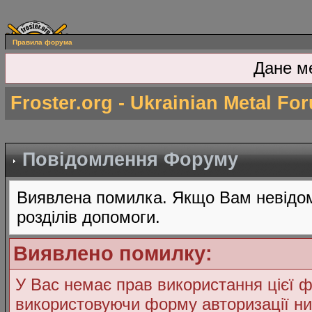
Правила форума
Дане м
Froster.org - Ukrainian Metal Fo
Повідомлення Форуму
Виявлена помилка. Якщо Вам невідом
розділів допомоги.
Виявлено помилку:
У Вас немає прав використання цієї ф
використовуючи форму авторизації ни