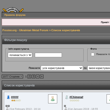
Правила форума
Привіт 
Froster.org - Ukrainian Metal Forum
> Список користувачів
Фільтри пошуку
ім'я користувача
Фото
Показати ті
Показати
по
2
3
>
»
1077 Сторінки
1
Список користувачів
#####
#Chimera#
21st February 2013 - 16:14
21st January 2019 - 18:55