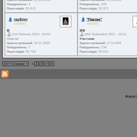
Повідомлень:
4
Повідомлень:
245
Переглядів:
53 612
Переглядів:
55 371
<su][xy>
"Павлик"
11th February 2010 - 03:03
26th September 2021 - 18:11
Новички
Участники
Зареєстрований:
16.11.2005
Зареєстрований:
17.6.2005
Повідомлень:
7
Повідомлень:
134
Переглядів:
50 749
Переглядів:
55 824
2
3
>
»
1077 Сторінки
1
Форум