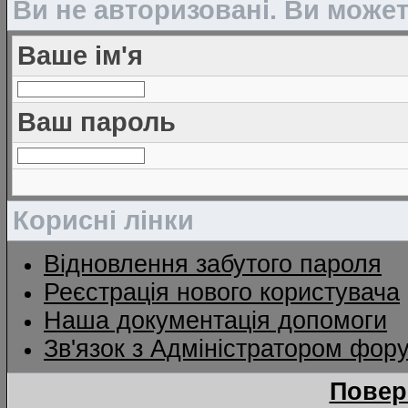
Ви не авторизовані. Ви може
Ваше ім'я
Ваш пароль
Корисні лінки
Відновлення забутого пароля
Реєстрація нового користувача
Наша документація допомоги
Зв'язок з Адміністратором фор
Повер