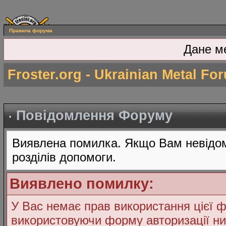
Правила форума
Дане м
Froster.org - Ukrainian Metal Fo
Повідомлення Форуму
Виявлена помилка. Якщо Вам невідом
розділів допомоги.
Виявлено помилку:
У Вас немає прав використання цієї ф
використовуючи форму авторизації ни