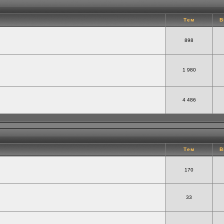
Тем
В
898
1 980
4 486
Тем
В
170
33