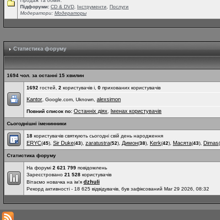
Продаж та обмін.
Підфоруми:
СD & DVD
,
Інструменти
,
Послуги
Модератори:
Модераторы
Статистика форуму
1694 чол. за останні 15 хвилин
1692
гостей,
2
користувачів і,
0
прихованих користувачів
Kantor
alexsimon
, Google.com, Uknown,
Останніх діях
Іменах користувачів
Повний список по:
,
Сьогоднішні іменинники
18
користувачів святкують сьогодні свій день народження
ERYC
Sir Duke
zaratustra
Димон
Kerk
Масята
Dimas
(
45
),
(
43
),
(
52
),
(
38
),
(
42
),
(
43
),
(
Статистика форуму
На форумі
2 621 799
повідомлень
Зареєстровано
21 528
користувачів
dzhuli
Вітаємо новачка на ім'я
Рекорд активності - 18 625 відвідувачів, був зафіксований Mar 29 2026, 08:32