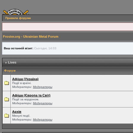
Правила форума
Froster.org - Ukrainian Metal Forum
Ваш останній візит:
Сьогодні, 14:03
Lives
Форум
Афіша (Україна)
Події в країні.
Модератори:
Модераторы
Афіша (Європа та Світ)
Події за кордоном.
Модератори:
Модераторы
Архів
Минулі події.
Модератори:
Модераторы