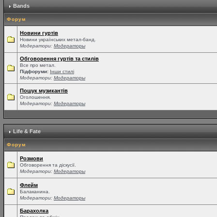
Bands
Форум
Новини гуртів
Новини українських метал-банд.
Модератори:
Модераторы
Обговорення гуртів та стилів
Все про метал.
Підфоруми:
Інши стилі
Модератори:
Модераторы
Пошук музикантів
Оголошення.
Модератори:
Модераторы
Life & Fate
Форум
Розмови
Обговорення та діскусії.
Модератори:
Модераторы
Флейм
Балаканина.
Модератори:
Модераторы
Барахолка