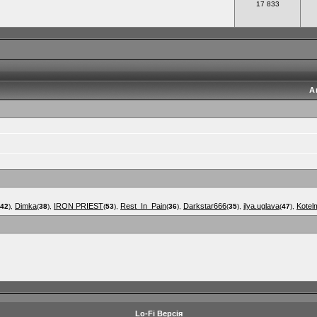
17 833
А
Dimka
IRON PRIEST
Rest_In_Pain
Darkstar666
ilya.uglava
Kotel
42
),
(
38
),
(
53
),
(
36
),
(
35
),
(
47
),
Lo-Fi Версія