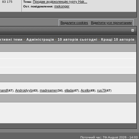
Продам аудіоколекцію гурту Hak...
83 175
Тема:
mekonger
Ост. повідомлення:
Видалити cookies
Відмітити усе прочитаним
·
ктивні теми
Адміністрація
10 авторів сьогодні
Кращі 10 авторів
·
·
·
mandf
Androidyyb
madreamer
ellada
Acello
rus79
(
47
),
(
43
),
(
34
),
(
47
),
(
49
),
(
47
)
Поточний час: 7th August 2026 - 14:03