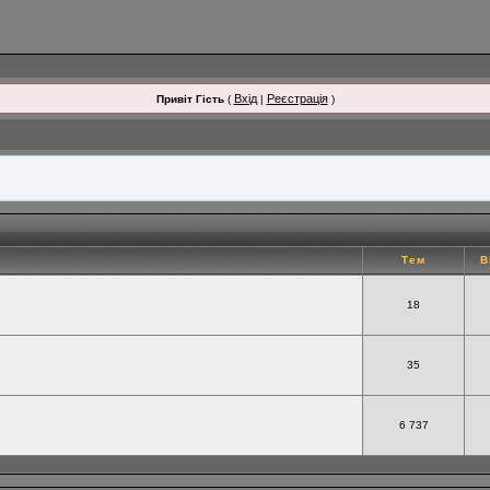
Вхід
Реєстрація
Привіт Гість
(
|
)
Тем
В
18
35
6 737