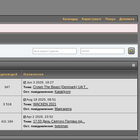
Календар
Користувачі
Пошук
Допомога
ідповідей
Оновлення
Jun 3 2026, 18:27
Crown The Beast (Denmark) UA T...
347
Тема:
Kataklysm
Ост. повідомлення:
Aug 18 2025, 08:51
WACKEN 2021
3 518
Тема:
Маргарита
Ост. повідомлення:
Apr 2 2026, 23:52
17.03 День Святого Патріка під...
411 184
Тема:
twistman
Ост. повідомлення: