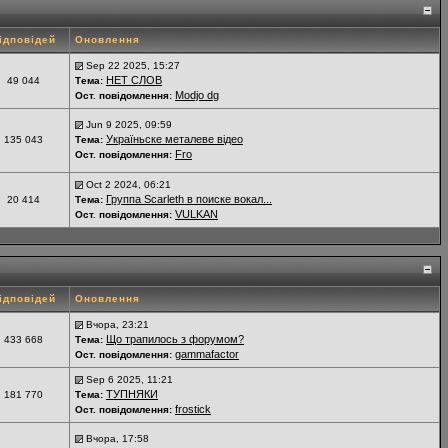
ідповідей
Оновлення
Sep 22 2025, 15:27
НЕТ СЛОВ
49 044
Тема:
Modjo dg
Ост. повідомлення:
Jun 9 2025, 09:59
Україньске металеве відео
135 043
Тема:
Fro
Ост. повідомлення:
Oct 2 2024, 06:21
Группа Scarleth в поиске вокал...
20 414
Тема:
VULKAN
Ост. повідомлення:
ідповідей
Оновлення
Вчора, 23:21
Що трапилось з форумом?
433 668
Тема:
gammafactor
Ост. повідомлення:
Sep 6 2025, 11:21
ТУПНЯКИ
181 770
Тема:
frostick
Ост. повідомлення:
Вчора, 17:58