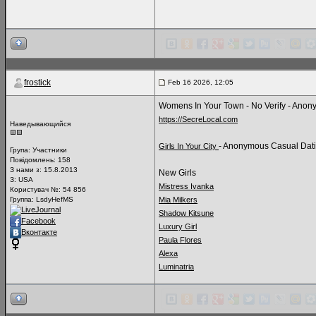
frostick
Feb 16 2026, 12:05
Womens In Your Town - No Verify - Ano
https://SecreLocal.com
Наведывающийся
- Anonymous Casual Datin
Girls In Your City
Група:
Участники
Повідомлень:
158
З нами з: 15.8.2013
New Girls
З: USA
Mistress Ivanka
Користувач №: 54 856
Группа: LsdyHefMS
Mia Milkers
LiveJournal
Shadow Kitsune
Facebook
Luxury Girl
Вконтакте
Paula Flores
Alexa
Luminatria