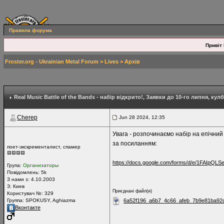
Правила форума
Привіт 
Froster.org - Ukrainian Metal Forum
>
Lives
>
Архів
Real Music Battle of the Bands - набір відкрито!
, Заявки до 10-го липня, ку
Cherep
Jun 28 2024, 12:35
Увага - розпочинаємо набір на епічний
за посиланням:
поет-экскременталист, спамер
https://docs.google.com/forms/d/e/1FAIpQLS
Група:
Организаторы
Повідомлень:
5k
З нами з: 4.10.2003
З: Киев
Приєднані файл(и)
Користувач №: 329
Группа: SPOKUSY, Aghiazma
6a52f196_a6b7_4c66_afeb_7b9e81ba92d
Вконтакте