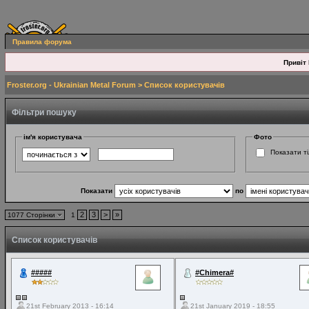
Правила форума
Привіт 
Froster.org - Ukrainian Metal Forum
> Список користувачів
Фільтри пошуку
ім'я користувача
Фото
Показати ті
Показати
по
2
3
>
»
1077 Сторінки
1
Список користувачів
#####
#Chimera#
21st February 2013 - 16:14
21st January 2019 - 18:55