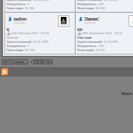
Повідомлень:
4
Повідомлень:
245
Переглядів:
53 581
Переглядів:
55 360
<su][xy>
"Павлик"
11th February 2010 - 03:03
26th September 2021 - 18:11
Новички
Участники
Зареєстрований:
16.11.2005
Зареєстрований:
17.6.2005
Повідомлень:
7
Повідомлень:
134
Переглядів:
50 729
Переглядів:
55 811
2
3
>
»
1077 Сторінки
1
Форум