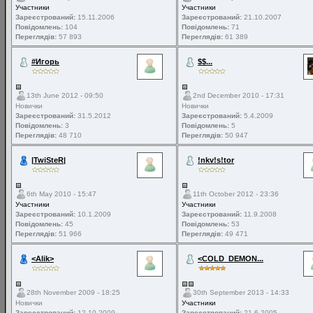
Участники
Участники
Зареєстрований:
15.11.2006
Зареєстрований:
21.10.2007
Повідомлень:
104
Повідомлень:
71
Переглядів:
57 893
Переглядів:
61 389
#Игорь
$$...
13th June 2012 - 09:50
2nd December 2010 - 17:31
Новички
Новички
Зареєстрований:
31.5.2012
Зареєстрований:
5.4.2009
Повідомлень:
3
Повідомлень:
5
Переглядів:
48 710
Переглядів:
50 947
|TwiSteR|
!nkv!s!tor
6th May 2010 - 15:47
11th October 2012 - 23:36
Участники
Участники
Зареєстрований:
10.1.2009
Зареєстрований:
11.9.2008
Повідомлень:
45
Повідомлень:
53
Переглядів:
51 966
Переглядів:
49 471
<Alik>
<COLD_DEMON...
28th November 2009 - 18:25
30th September 2013 - 14:33
Новички
Участники
Зареєстрований:
12.10.2009
Зареєстрований:
21.6.2005