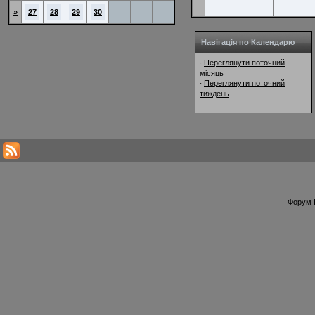
»
27
28
29
30
Навігація по Календарю
Переглянути поточний
·
місяць
Переглянути поточний
·
тиждень
Форум