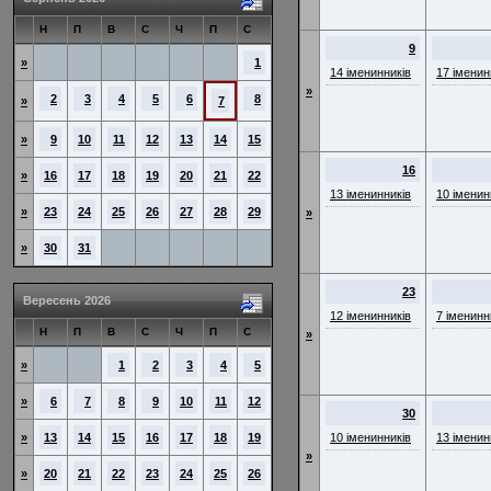
Н
П
В
С
Ч
П
С
9
»
1
14 іменинників
17 іменин
»
2
3
4
5
6
8
»
7
»
9
10
11
12
13
14
15
16
»
16
17
18
19
20
21
22
13 іменинників
10 іменин
»
23
24
25
26
27
28
29
»
»
30
31
23
Вересень 2026
12 іменинників
7 іменинн
Н
П
В
С
Ч
П
С
»
»
1
2
3
4
5
»
6
7
8
9
10
11
12
30
»
13
14
15
16
17
18
19
10 іменинників
13 іменин
»
»
20
21
22
23
24
25
26