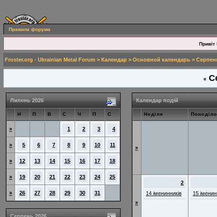
Правила форума
Привіт 
Froster.org - Ukrainian Metal Forum
>
Календар
>
Основной календарь
> Серпен
Се
«
Липень 2026
Календар подій
Н
П
В
С
Ч
П
С
Неділя
Понеділо
»
1
2
3
4
»
5
6
7
8
9
10
11
»
»
12
13
14
15
16
17
18
»
19
20
21
22
23
24
25
2
»
26
27
28
29
30
31
14 іменинників
15 іменин
»
Серпень 2026