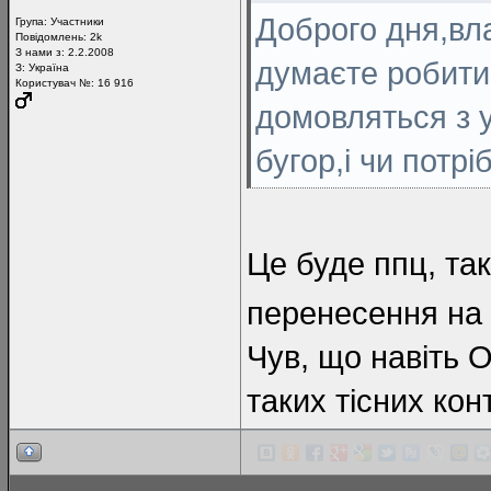
Доброго дня,вл
Група:
Участники
Повідомлень:
2k
З нами з: 2.2.2008
думаєте робити
З: Україна
Користувач №: 16 916
домовляться з 
бугор,і чи потр
Це буде ппц, так
перенесення на 
Чув, що навіть 
таких тісних кон