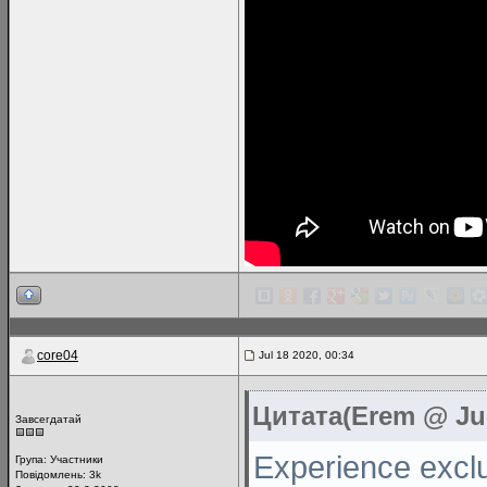
core04
Jul 18 2020, 00:34
Цитата(Erem @ Jul
Завсегдатай
Experience exclus
Група:
Участники
Повідомлень:
3k