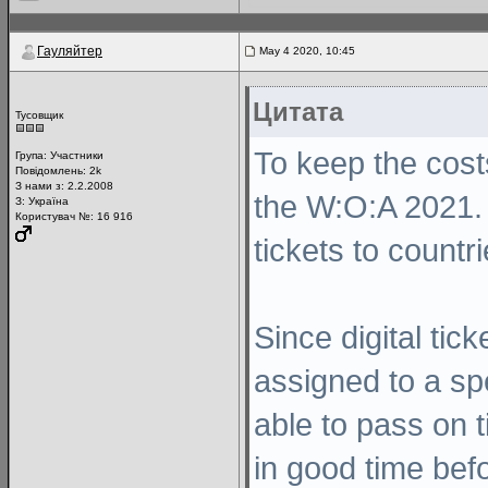
Гауляйтер
May 4 2020, 10:45
Цитата
Тусовщик
To keep the cost
Група:
Участники
Повідомлень:
2k
З нами з: 2.2.2008
the W:O:A 2021. 
З: Україна
Користувач №: 16 916
tickets to countri
Since digital tic
assigned to a spe
able to pass on t
in good time befo