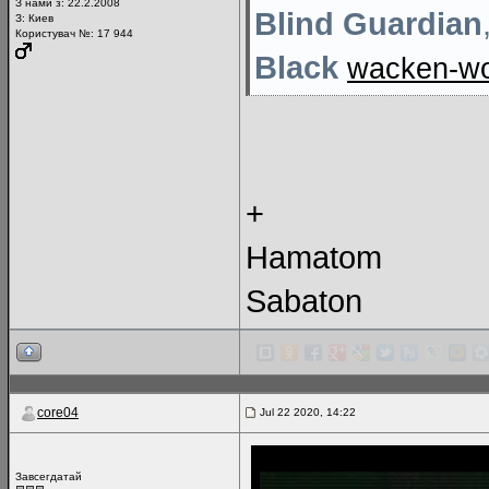
З нами з: 22.2.2008
Blind Guardian
З: Киев
Користувач №: 17 944
Black
wacken-wo
+
Hamatom
Sabaton
core04
Jul 22 2020, 14:22
Завсегдатай