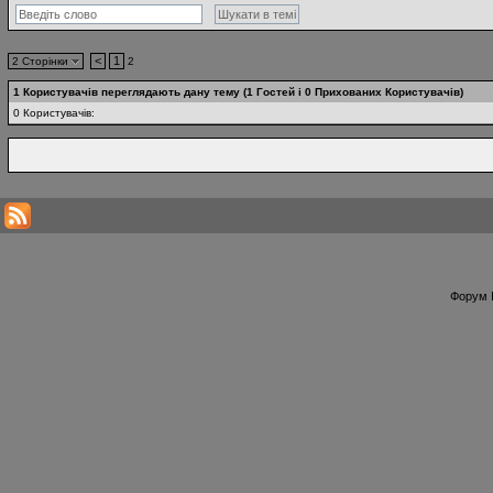
<
1
2 Сторінки
2
1 Користувачів переглядають дану тему (1 Гостей і 0 Прихованих Користувачів)
0 Користувачів:
Форум