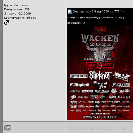
Група:
Участники
Повідомлень:
239
Зменшено: 40% від [ 550 на 777 ] —
З нами з: 6.3.2009
клацніть для перегляду повного розміру
Користувач №: 59 679
зображення