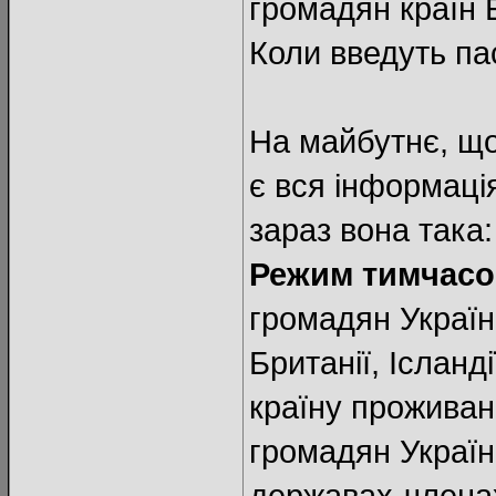
громадян країн 
Коли введуть пас
На майбутнє, що
є вся інформаці
зараз вона така:
Режим тимчасов
громадян Україн
Британії, Ісланд
країну проживан
громадян Україн
державах-членах