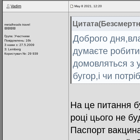
Vadim
May 8 2021, 12:20
Цитата(Безсмертн
metalheads travel
Доброго дня,вл
Група:
Участники
Повідомлень:
16k
З нами з: 27.5.2009
думаєте робити
З: Lemberg
Користувач №: 29 939
домовляться з 
бугор,і чи потр
На це питання б
році цього не бу
Паспорт вакцина