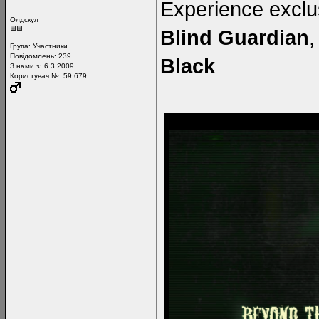
Experience exclus
Олдскул
Blind Guardian
Група:
Участники
Повідомлень:
239
Black
З нами з: 6.3.2009
Користувач №: 59 679