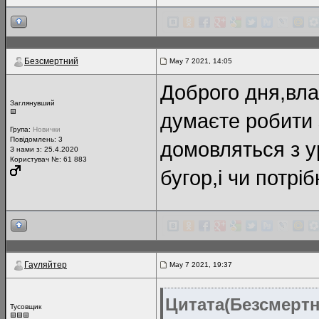
Безсмертний
May 7 2021, 14:05
Доброго дня,вла
Заглянувший
думаєте робити 
Група:
Новички
Повідомлень:
3
домовляться з у
З нами з: 25.4.2020
Користувач №: 61 883
бугор,і чи потрі
Гауляйтер
May 7 2021, 19:37
Цитата(Безсмертн
Тусовщик