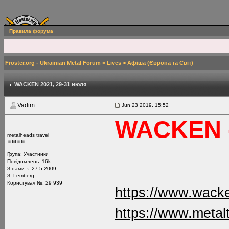
Правила форума
Froster.org - Ukrainian Metal Forum
>
Lives
>
Афіша (Європа та Світ)
WACKEN 2021
, 29-31 июля
Vadim
Jun 23 2019, 15:52
WACKEN -
metalheads travel
Група:
Участники
Повідомлень:
16k
З нами з: 27.5.2009
З: Lemberg
Користувач №: 29 939
https://www.wack
https://www.metal