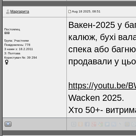
Маргарита
Aug 18 2025, 08:51
Вакен-2025 у баг
Постоялец
калюж, бухі вала
Група:
Участники
Повідомлень:
778
спека або багню
З нами з: 18.2.2011
З: Полтава
Користувач №: 39 294
продавали у цьо
https://youtu.be
Wacken 2025.
Хто 50+- витри