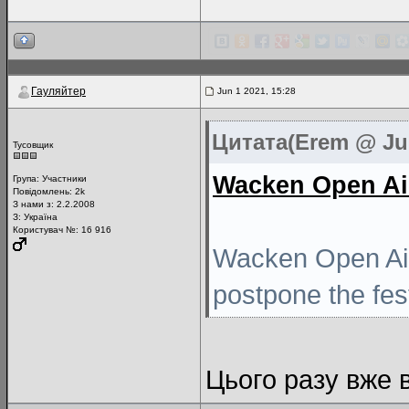
Гауляйтер
Jun 1 2021, 15:28
Цитата(Erem @ Jun
Тусовщик
Wacken Open Ai
Група:
Участники
Повідомлень:
2k
З нами з: 2.2.2008
З: Україна
Користувач №: 16 916
Wacken Open Air 
postpone the fest
Цього разу вже 