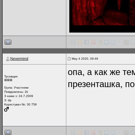
Nevermind
May 4 2020, 09:46
опа, а как же т
Тусовщик
презенташка, п
Група:
Участники
Повідомлень:
2k
З нами з: 24.7.2009
З: dp
Користувач №: 30 758