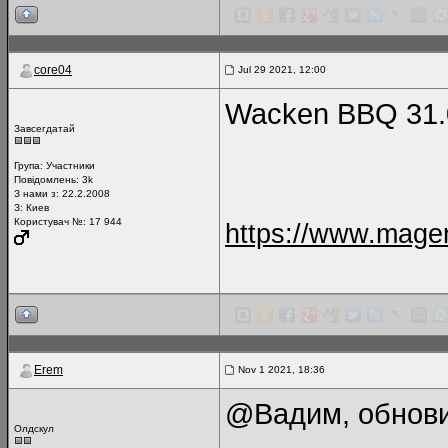
core04
Jul 29 2021, 12:00
Wacken BBQ 31.
Завсегдатай
Група:
Участники
Повідомлень:
3k
З нами з: 22.2.2008
З: Киев
Користувач №: 17 944
https://www.magen
Erem
Nov 1 2021, 18:36
@Вадим, обнови
Олдскул