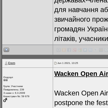
для навчання аб
звичайного прож
громадян України
літаків, учасни
Erem
Jun 1 2021, 13:25
Wacken Open Air
Олдскул
Група:
Участники
Повідомлень:
239
Wacken Open Air c
З нами з: 6.3.2009
Користувач №: 59 679
postpone the fest