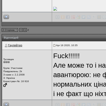
<
1
2 Сторінки
2
Відповідей
Гауляйтер
Apr 16 2020, 10:35
Fuck!!!!!!
Тусовщик
Але може то і н
Група:
Участники
Повідомлень:
2k
авантюрою: не ф
З нами з: 2.2.2008
З: Україна
Користувач №: 16 916
нормальних цінах
і не факт що ніх