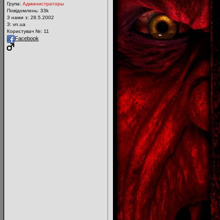
Група:
Администраторы
Повідомлень:
33k
З нами з: 28.5.2002
З: vn.ua
Користувач №: 11
Facebook