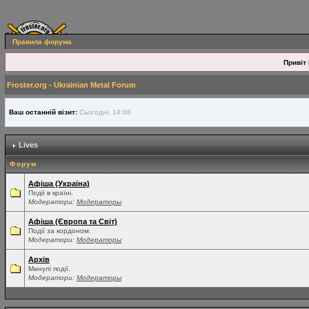
Правила форума
Привіт 
Froster.org - Ukrainian Metal Forum
Ваш останній візит:
Сьогодні, 14:08
Lives
Форум
Афіша (Україна)
Події в країні.
Модератори:
Модераторы
Афіша (Європа та Світ)
Події за кордоном.
Модератори:
Модераторы
Архів
Минулі події.
Модератори:
Модераторы