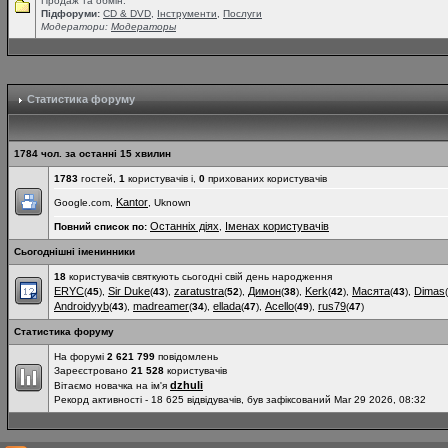
Продаж та обмін.
Підфоруми:
СD & DVD
,
Інструменти
,
Послуги
Модератори:
Модераторы
Статистика форуму
1784 чол. за останні 15 хвилин
1783
гостей,
1
користувачів і,
0
прихованих користувачів
Kantor
Google.com,
, Uknown
Останніх діях
Іменах користувачів
Повний список по:
,
Сьогоднішні іменинники
18
користувачів святкують сьогодні свій день народження
ERYC
Sir Duke
zaratustra
Димон
Kerk
Масята
Dimas
(
45
),
(
43
),
(
52
),
(
38
),
(
42
),
(
43
),
(
Androidyyb
madreamer
ellada
Acello
rus79
(
43
),
(
34
),
(
47
),
(
49
),
(
47
)
Статистика форуму
На форумі
2 621 799
повідомлень
Зареєстровано
21 528
користувачів
dzhuli
Вітаємо новачка на ім'я
Рекорд активності - 18 625 відвідувачів, був зафіксований Mar 29 2026, 08:32