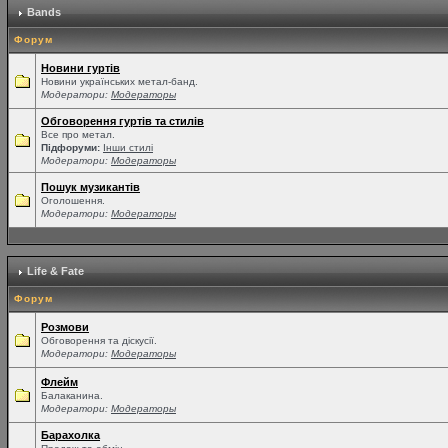
Bands
Форум
Новини гуртів
Новини українських метал-банд.
Модератори:
Модераторы
Обговорення гуртів та стилів
Все про метал.
Підфоруми:
Інши стилі
Модератори:
Модераторы
Пошук музикантів
Оголошення.
Модератори:
Модераторы
Life & Fate
Форум
Розмови
Обговорення та діскусії.
Модератори:
Модераторы
Флейм
Балаканина.
Модератори:
Модераторы
Барахолка