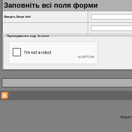
Заповніть всі поля форми
Введіть Ваше ім'я
Підтвердження коду безпеки
Форум