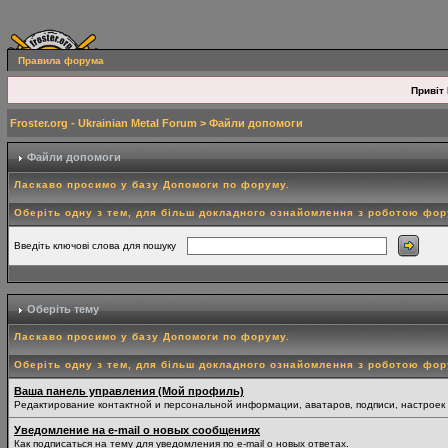
Правила форума
Привіт 
Froster.org - Ukrainian Metal Forum
> Файли допомоги
Файли допомоги
Ласкаво просимо у базу Допомоги по форуму.
Оберіть одну з тем, для більш докладного ознайомлення з роботою фо
Введіть ключові слова для пошуку
Оберіть тему
Ласкаво просимо у базу Допомоги по форуму.
Оберіть одну з тем, для більш докладного ознайомлення з роботою фо
Ваша панель управления (Мой профиль)
Редактирование контактной и персональной информации, аватаров, подписи, настроек
Уведомление на e-mail о новых сообщениях
Как подписаться на тему для уведомления по e-mail о новых ответах.