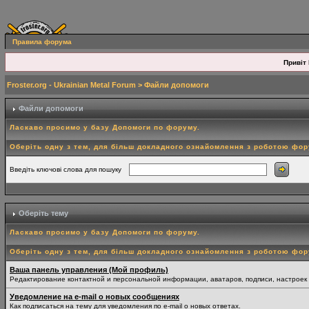
Правила форума
Привіт 
Froster.org - Ukrainian Metal Forum
> Файли допомоги
Файли допомоги
Ласкаво просимо у базу Допомоги по форуму.
Оберіть одну з тем, для більш докладного ознайомлення з роботою фо
Введіть ключові слова для пошуку
Оберіть тему
Ласкаво просимо у базу Допомоги по форуму.
Оберіть одну з тем, для більш докладного ознайомлення з роботою фо
Ваша панель управления (Мой профиль)
Редактирование контактной и персональной информации, аватаров, подписи, настроек
Уведомление на e-mail о новых сообщениях
Как подписаться на тему для уведомления по e-mail о новых ответах.