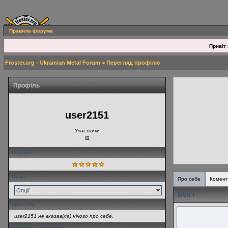
Правила форума
Привіт 
Froster.org - Ukrainian Metal Forum
> Перегляд профілю
Профіль
user2151
Участники
Рейтинг
Опції
Про себе
Комент
Опції
Вміст
Про себе
user2151 не вказав(ла) нічого про себе.
Особиста інформація