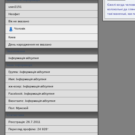
--------------------
Єжелі когда челов
user2151
колокольні да гля
такі маненькі, как 
Неофит
Вік не вказано
Чоловік
Киев
День народження не вказано
Захоплення
Інформація відсутня
Інша інформація
Группа:
Інформація відсутня
Имя:
Інформація відсутня
жж-юзер:
Інформація відсутня
Facebook:
Інформація відсутня
Вконтакте:
Інформація відсутня
Пол: Мужской
Статистика
Реєстрація: 26.7.2011
Перегляд профілю: 24 928
*