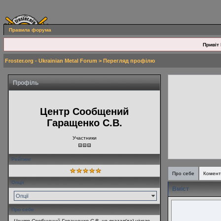
Правила форума
Привіт 
Froster.org - Ukrainian Metal Forum
> Перегляд профілю
Профіль
Центр Сообщений
Гаращенко С.В.
Участники
Рейтинг
Про себе
Комент
Опції
Вміст
Опції
Про себе
Центр Сообщений Гаращенко С.В. не вказав(ла) нічого