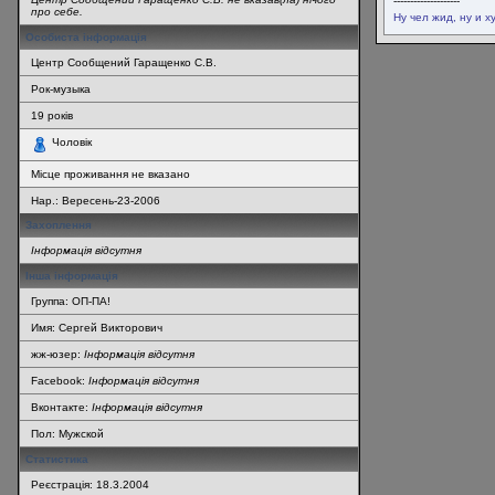
--------------------
про себе.
Ну чел жид, ну и ху
Особиста інформація
Центр Сообщений Гаращенко С.В.
Рок-музыка
19
років
Чоловік
Місце проживання не вказано
Нар.:
Вересень-23-2006
Захоплення
Інформація відсутня
Інша інформація
Группа: ОП-ПА!
Имя: Сергей Викторович
жж-юзер:
Інформація відсутня
Facebook:
Інформація відсутня
Вконтакте:
Інформація відсутня
Пол: Мужской
Статистика
Реєстрація: 18.3.2004