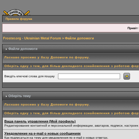
Правила форума
Привіт 
Froster.org - Ukrainian Metal Forum
> Файли допомоги
Файли допомоги
Ласкаво просимо у базу Допомоги по форуму.
Оберіть одну з тем, для більш докладного ознайомлення з роботою фо
Введіть ключові слова для пошуку
Оберіть тему
Ласкаво просимо у базу Допомоги по форуму.
Оберіть одну з тем, для більш докладного ознайомлення з роботою фо
Ваша панель управления (Мой профиль)
Редактирование контактной и персональной информации, аватаров, подписи, настроек
Уведомление на e-mail о новых сообщениях
Как подписаться на тему для уведомления по e-mail о новых ответах.