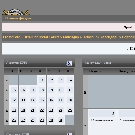
Правила форума
Привіт 
Froster.org - Ukrainian Metal Forum
>
Календар
>
Основной календарь
> Серпен
Се
«
Липень 2026
Календар подій
Н
П
В
С
Ч
П
С
Неділя
Понеділо
»
1
2
3
4
»
5
6
7
8
9
10
11
»
»
12
13
14
15
16
17
18
»
19
20
21
22
23
24
25
2
»
26
27
28
29
30
31
14 іменинників
15 іменин
»
Серпень 2026