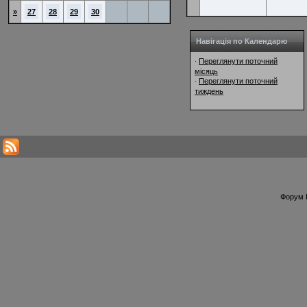
»
27
28
29
30
Навігація по Календарю
Переглянути поточний
·
місяць
Переглянути поточний
·
тиждень
Форум