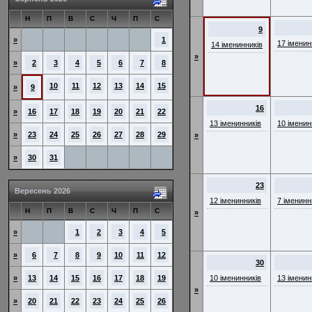
Н
П
В
С
Ч
П
С
9
»
1
17 іменин
14 іменинників
»
»
2
3
4
5
6
7
8
10
11
12
13
14
15
»
9
16
»
16
17
18
19
20
21
22
13 іменинників
10 іменин
»
23
24
25
26
27
28
29
»
»
30
31
23
Вересень 2026
12 іменинників
7 іменинн
Н
П
В
С
Ч
П
С
»
»
1
2
3
4
5
»
6
7
8
9
10
11
12
30
»
13
14
15
16
17
18
19
10 іменинників
13 іменин
»
»
20
21
22
23
24
25
26