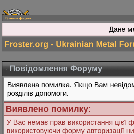
Правила форума
Дане м
Froster.org - Ukrainian Metal Fo
Повідомлення Форуму
Виявлена помилка. Якщо Вам невідом
розділів допомоги.
Виявлено помилку:
У Вас немає прав використання цієї ф
використовуючи форму авторизації ни