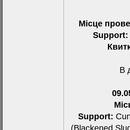
Місце пров
Support:
Квит
В 
09.0
Міс
Support:
Cunt
(Blackened Slud