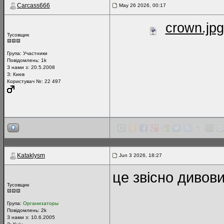
Carcass666
May 26 2026, 00:17
crown.jpg
Тусовщик
Група:
Участники
Повідомлень:
1k
З нами з: 20.5.2008
З: Киев
Користувач №: 22 497
Kataklysm
Jun 3 2026, 18:27
це звісно дивов
Тусовщик
Група:
Организаторы
Повідомлень:
2k
З нами з: 10.6.2005