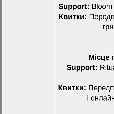
Support:
Bloom O
Квитки:
Передпр
грн
Місце 
Support:
Ritu
Квитки:
Передпр
і онлай