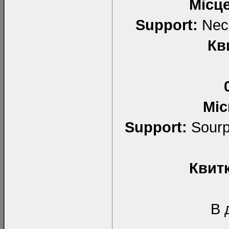
Місц
Support:
Necr
Кв
Міс
Support:
Sourpe
Квит
В 