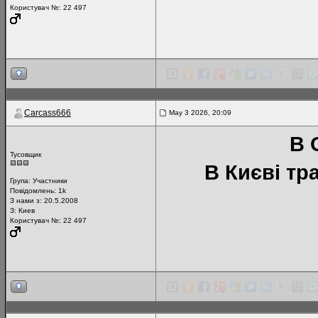
Користувач №: 22 497
Carcass666
May 3 2026, 20:09
В 
Тусовщик
В Києві тр
Група:
Участники
Повідомлень:
1k
З нами з: 20.5.2008
З: Киев
Користувач №: 22 497