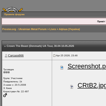
Правила форума
Привіт 
Froster.org - Ukrainian Metal Forum
>
Lives
>
Афіша (Україна)
Crown The Beast (Denmark) UA Tour
, 30.04-10.05.2026
Carcass666
Apr 25 2026, 23:46
Screenshot.
Тусовщик
Група:
Участники
Повідомлень:
1k
CRtB2.jp
З нами з: 20.5.2008
З: Киев
Користувач №: 22 497