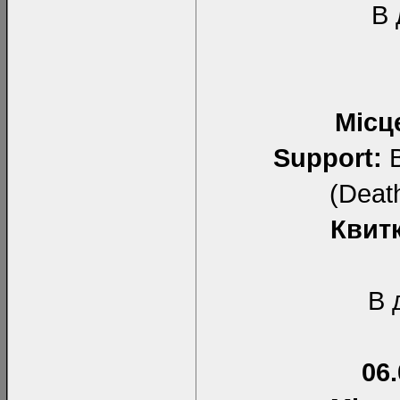
В 
Місц
Support:
B
(Deat
Квит
В 
06