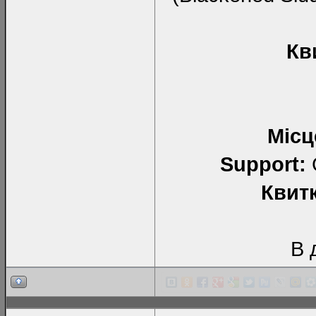
Кв
Місц
Support:
G
Квит
В 