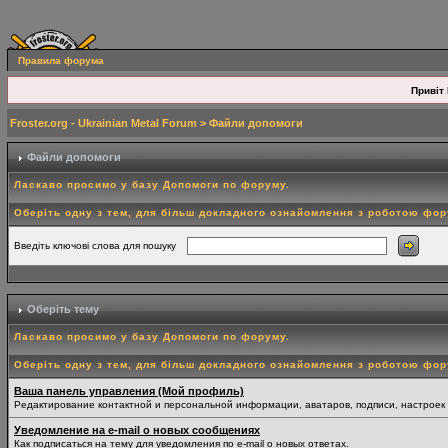
Правила форума
Привіт 
Froster.org - Ukrainian Metal Forum
> Файли допомоги
Файли допомоги
Ласкаво просимо у базу Допомоги по форуму.
Оберіть одну з тем, для більш докладного ознайомлення з роботою фо
Введіть ключові слова для пошуку
Оберіть тему
Ласкаво просимо у базу Допомоги по форуму.
Оберіть одну з тем, для більш докладного ознайомлення з роботою фо
Ваша панель управления (Мой профиль)
Редактирование контактной и персональной информации, аватаров, подписи, настроек
Уведомление на e-mail о новых сообщениях
Как подписаться на тему для уведомления по e-mail о новых ответах.