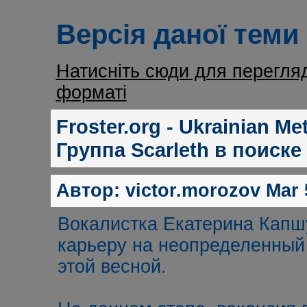
Версія даної теми
Натисніть сюди для перегля
форматі
Froster.org - Ukrainian M
Группа Scarleth в поиске
Автор:
victor.morozov
Mar 5
Вокалистка Екатерина Капш
карьеру на неопределенный 
этой весной.