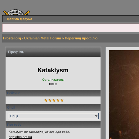
Правила форума
Froster.org - Ukrainian Metal Forum
> Перегляд профілю
Профіль
Kataklysm
Организаторы
Рейтинг
Опції
Опції
Про себе
Kataklysm не вказав(ла) нічого про себе.
http://fca.net.ua