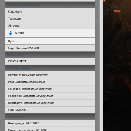
Особиста інформація
Kataklysm
Тусовщик
38
років
Чоловік
Kyiv
Нар.:
Квітень-22-1988
Захоплення
DEATH METAL
Інша інформація
Группа:
Інформація відсутня
Имя:
Інформація відсутня
жж-юзер:
Інформація відсутня
Facebook:
Інформація відсутня
Вконтакте:
Інформація відсутня
Пол: Мужской
Статистика
Реєстрація: 10.6.2005
Перегляд профілю: 61 708
*