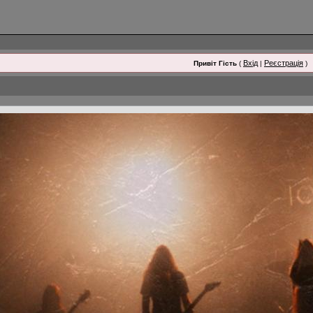
Вхід
Реєстрація
Привіт Гість
(
|
)