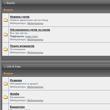
Bands
Форум
Новини гуртів
Новини українських метал-банд.
Модератори:
Модераторы
Обговорення гуртів та стилів
Все про метал.
Підфоруми:
Інши стилі
Модератори:
Модераторы
Пошук музикантів
Оголошення.
Модератори:
Модераторы
Life & Fate
Форум
Розмови
Обговорення та діскусії.
Модератори:
Модераторы
Флейм
Балаканина.
Модератори:
Модераторы
Барахолка