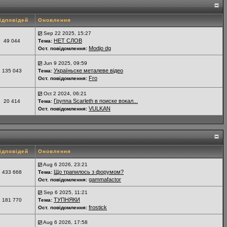
ідповідей
Оновлення
Sep 22 2025, 15:27
НЕТ СЛОВ
49 044
Тема:
Modjo dg
Ост. повідомлення:
Jun 9 2025, 09:59
Україньске металеве відео
135 043
Тема:
Fro
Ост. повідомлення:
Oct 2 2024, 06:21
Группа Scarleth в поиске вокал...
20 414
Тема:
VULKAN
Ост. повідомлення:
ідповідей
Оновлення
Aug 6 2026, 23:21
Що трапилось з форумом?
433 668
Тема:
gammafactor
Ост. повідомлення:
Sep 6 2025, 11:21
ТУПНЯКИ
181 770
Тема:
frostick
Ост. повідомлення:
Aug 6 2026, 17:58