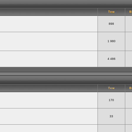
Тем
В
898
1 980
4 486
Тем
В
170
33