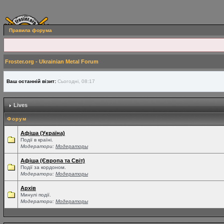
Правила форума
Froster.org - Ukrainian Metal Forum
Ваш останній візит:
Сьогодні, 08:17
Lives
Форум
Афіша (Україна)
Події в країні.
Модератори:
Модераторы
Афіша (Європа та Світ)
Події за кордоном.
Модератори:
Модераторы
Архів
Минулі події.
Модератори:
Модераторы