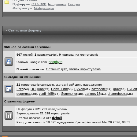
Продаж та обмін.
Підфоруми:
СD & DVD
,
Інструменти
,
Послуги
Модератори:
Модераторы
Статистика форуму
968 чол. за останні 15 хвилин
967
гостей,
1
користувачів і,
0
прихованих користувачів
neophyte
Uknown, Google.com,
Останніх діях
Іменах користувачів
Повний список по:
,
Сьогоднішні іменинники
21
користувачів святкують сьогодні свій день народження
Fritz
Ur-Quan
Dany_Filth
Сухов
Катарсис
gray
Синоп
(
54
),
(
39
),
(
55
),
(
41
),
(
37
),
(
40
),
supermag
vladimir89
Summoner
carimov18
dnanrebooza
(
25
),
(
37
),
(
45
),
(
41
),
(
36
)
Статистика форуму
На форумі
2 621 799
повідомлень
Зареєстровано
21 528
користувачів
dzhuli
Вітаємо новачка на ім'я
Рекорд активності - 18 625 відвідувачів, був зафіксований Mar 29 2026, 08:32