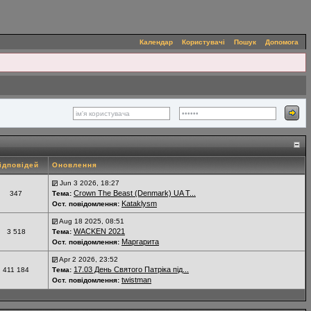
Календар
Користувачі
Пошук
Допомога
ідповідей
Оновлення
Jun 3 2026, 18:27
Crown The Beast (Denmark) UA T...
347
Тема:
Kataklysm
Ост. повідомлення:
Aug 18 2025, 08:51
WACKEN 2021
3 518
Тема:
Маргарита
Ост. повідомлення:
Apr 2 2026, 23:52
17.03 День Святого Патріка під...
411 184
Тема:
twistman
Ост. повідомлення: