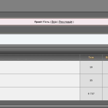
Вхід
Реєстрація
Привіт Гість
(
|
)
Тем
В
18
35
6 737