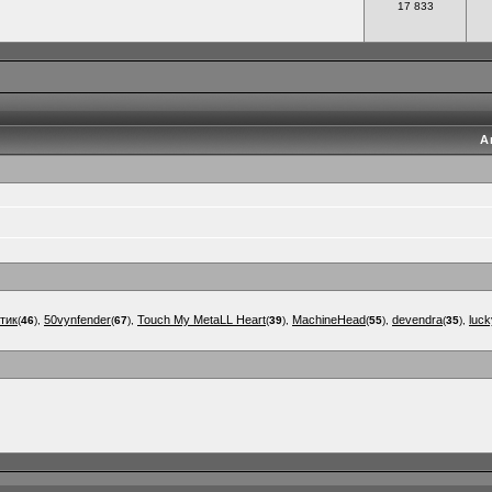
17 833
А
тик
50vynfender
Touch My MetaLL Heart
MachineHead
devendra
luc
(
46
),
(
67
),
(
39
),
(
55
),
(
35
),