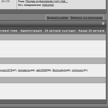
Продам аудіоколекцію гурту Hak...
83 175
Тема:
mekonger
Ост. повідомлення:
Видалити cookies
Відмітити усе прочитаним
·
ктивні теми
Адміністрація
10 авторів сьогодні
Кращі 10 авторів
·
·
·
kyman1979
nickalaces
alek3938
Beztrudgyb
richmusic
(
47
),
(
44
),
(
55
),
(
42
),
(
37
),