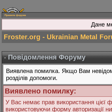
Правила форума
Дане м
Froster.org - Ukrainian Metal Fo
Повідомлення Форуму
Виявлена помилка. Якщо Вам невідом
розділів допомоги.
Виявлено помилку:
У Вас немає прав використання цієї ф
використовуючи форму авторизації ни