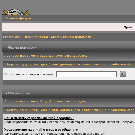
Правила форума
Привіт 
Froster.org - Ukrainian Metal Forum
> Файли допомоги
Файли допомоги
Ласкаво просимо у базу Допомоги по форуму.
Оберіть одну з тем, для більш докладного ознайомлення з роботою фо
Введіть ключові слова для пошуку
Оберіть тему
Ласкаво просимо у базу Допомоги по форуму.
Оберіть одну з тем, для більш докладного ознайомлення з роботою фо
Ваша панель управления (Мой профиль)
Редактирование контактной и персональной информации, аватаров, подписи, настроек
Уведомление на e-mail о новых сообщениях
Как подписаться на тему для уведомления по e-mail о новых ответах.