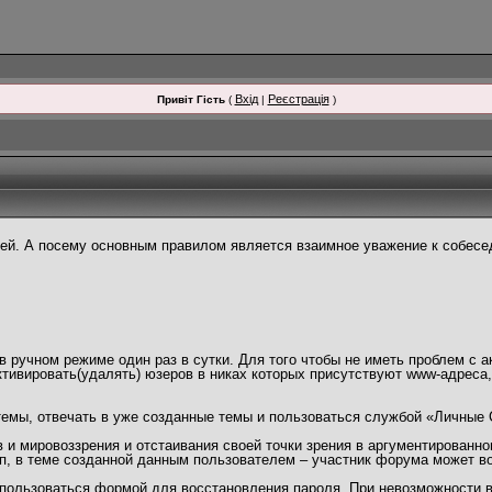
Вхід
Реєстрація
Привіт Гість
(
|
)
й. А посему основным правилом является взаимное уважение к собесед
 ручном режиме один раз в сутки. Для того чтобы не иметь проблем с а
тивировать(удалять) юзеров в никах которых присутствуют www-адреса
темы, отвечать в уже созданные темы и пользоваться службой «Личные
и мировоззрения и отстаивания своей точки зрения в аргументированно
п, в теме созданной данным пользователем – участник форума может в
пользоваться формой для восстановления пароля. При невозможности во