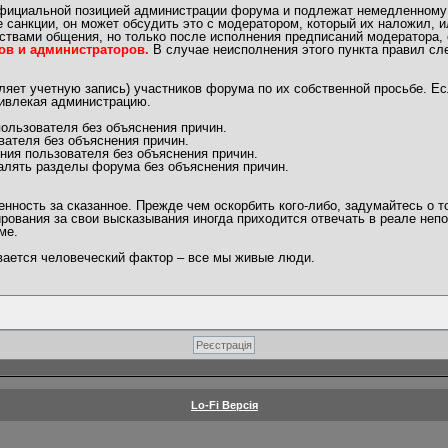
официальной позицией администрации форума и подлежат немедленному
 санкции, он может обсудить это с модератором, который их наложил, 
ствами общения, но только после исполнения предписаний модератора, 
ов и администраторов.
В случае неисполнения этого пункта правил сл
яет учетную запись) участников форума по их собственной просьбе. Ес
ривлекая администрацию.
ользователя без объяснения причин.
вателя без объяснения причин.
ния пользователя без объяснения причин.
алять разделы форума без объяснения причин.
ность за сказанное. Прежде чем оскорбить кого-либо, задумайтесь о т
рования за свои высказывания иногда приходится отвечать в реале непо
ме.
ывается человеческий фактор – все мы живые люди.
Lo-Fi Версія