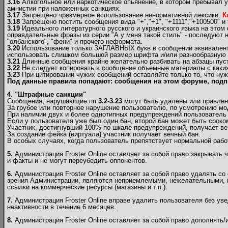
3.16
Алкогольное или наркотическое опьянение, в котором пребывал у
амнистии при наложенных санкциях.
3.17
Запрещено чрезмерное использование ненормативной лексики.
К
3.18
Запрещено постить сообщения вида "+","+1", "+1111","+100500" и т
3.19
Идеального литературного русского и украинского языка на этом
оправдательные фразы из серии "А у меня такой стиль" - последуют н
"олбанского", "фени" и прочего неформата.
3.20
Использование только ЗАГЛАВНЫХ букв в сообщении эквивалентно
использовать слишком большой размер шрифта и/или разнообразную и 
3.21
Длинные сообщения крайне желательно разбивать на абзацы пуст
3.22
Не следует копировать в сообщение объемные материалы c каких-
3.23
При цитировании чужих сообщений оставляйте только то, что нуж
Под данные правила попадают: сообщения на этом форуме, подп
4. "Штрафные санкции"
Сообщения, нарушающие пп
3.2-3.23
могут быть удалены или правлен
За грубое или повторное нарушение пользователю, по усмотрению мо
При наличии двух и более однотипных предупреждений пользователь б
Если у пользователя уже был один бан, второй бан может быть сроком
Участник, достигнувший 100% по шкале предупреждений, получает ве
За создание фейка (виртуала) участник получает вечный бан.
В особых случаях, когда пользователь препятствует нормальной рабо
5.
Администрация Froster Online оставляет за собой право закрывать 
и факты и не могут переубедить оппонентов.
6.
Администрация Froster Online оставляет за собой право удалять со
зрения Администрации, являются неприемлемыми, нежелательными, н
ссылки на коммерческие ресурсы (магазины и т.п.).
7.
Администрация Froster Online вправе удалить пользователя без ув
неактивности в течение 6 месяцев.
8.
Администрация Froster Online оставляет за собой право дополнять