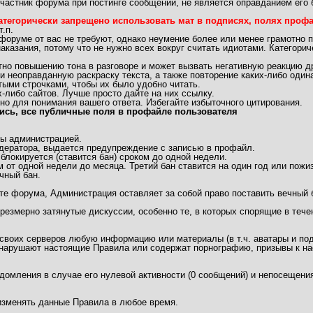
частник форума при постинге сообщений, не является оправданием его 
атегорически запрещено использовать мат в подписях, полях профай
.п.
 форуме от вас не требуют, однако неумение более или менее грамотно 
аказания, потому что не нужно всех вокруг считать идиотами. Категори
 повышению тона в разговоре и может вызвать негативную реакцию др
неоправданную раскраску текста, а также повторение каких-либо одинак
ыми строчками, чтобы их было удобно читать.
либо сайтов. Лучше просто дайте на них ссылку.
но для понимания вашего ответа. Избегайте избыточного цитирования.
ись, все публичные поля в профайле пользователя
ы администрацией.
дератора, выдается предупреждение с записью в профайл.
локируется (ставится бан) сроком до одной недели.
 от одной недели до месяца. Третий бан ставится на один год или пожи
чный бан.
те форума, Администрация оставляет за собой право поставить вечный 
чрезмерно затянутые дискуссии, особенно те, в которых спорящие в теч
 своих серверов любую информацию или материалы (в т.ч. аватары и под
арушают настоящие Правила или содержат порнографию, призывы к нас
едомления в случае его нулевой активности (0 сообщений) и непосещения
/изменять данные Правила в любое время.