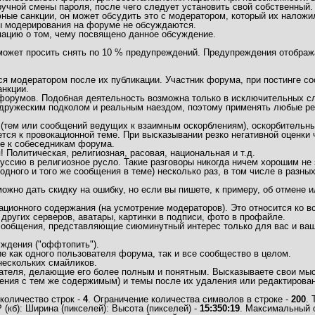
учной смены пароля, после чего следует установить свой собственный.
ные санкции, он может обсудить это с модератором, который их наложи
ы модерирования на форуме не обсуждаются.
мацию о том, чему посвящено данное обсуждение.
 может просить снять по 10 % предупреждений. Предупреждения отобра
 модератором после их публикации. Участник форума, при постинге соо
нкции.
/форумов. Подобная деятельность возможна только в исключительных сл
дружеским подколом и реальным наездом, поэтому применять любые рез
(тем или сообщений ведущих к взаимным оскорблениям), оскорбительны
тся к провокационной теме. При высказывании резко негативной оценки
ие к собеседникам форума.
Политическая, религиозная, расовая, национальная и т.д.
ссию в религиозное русло. Такие разговоры никогда ничем хорошим не 
одного и того же сообщения в теме) несколько раз, в том числе в разны
но дать скидку на ошибку, но если вы пишете, к примеру, об отмене ил
ационного содержания (на усмотрение модераторов). Это относится ко
 других серверов, аватары, картинки в подписи, фото в профайле.
 сообщения, представляющие сиюминутный интерес только для вас и ваш
ждения ("оффтопить").
 как одного пользователя форума, так и все сообщество в целом.
нескольких смайликов.
ателя, делающие его более полным и понятным. Высказываете свои мысл
ния с тем же содержимым) и темы после их удаления или редактирован
количество строк -
4
. Ограничение количества символов в строке -
200
.
кб): Ширина (пикселей): Высота (пикселей) -
15:350:19
. Максимальный 