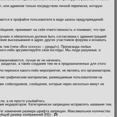
л, или админом только посредством личной переписки, которую
жаются в профайле пользователя в виде шкалы предупреждений.
бщения, принимает на себя ответственность и понимает, что при
учаях и обязательно должна быть согласована с администрацией.
кие высказывания в адрес других участников форума и искажать
х тем (типа «Все ххххххх – уроды!»). Пропаганда любых
 чего-либо аргументируйте свои взгляды. Мы люди разумные, и
заканчиваются, лучше их не начинать.
х разделах, а также создание тем не в предназначенных для этого
и переносе какого-либо мероприятия, не являясь его организатором,
 всем графическим материалам, размещаемым пользователем на
их собеседников, сообщения, которые через несколько минут не
и, а не просто улыбайтесь.
ия модератором. Категорически запрещено исправлять названия тем,
 Тег изменения размера шрифта запрещен. Максимальное количество
общий размер изображений (КБ) -
25
.