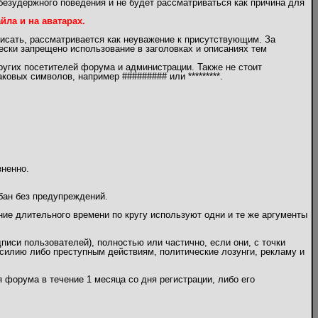
безудержного поведения и не будет рассматриваться как причина для
ла и на аватарах.
писать, рассматривается как неуважение к присутствующим. За
чески запрещено использование в заголовках и описаниях тем
угих посетителей форума и администрации. Также не стоит
овых символов, например ######### или *********.
зненно.
бан без предупреждений.
ение длительного времени по кругу используют одни и те же аргументы
писи пользователей), полностью или частично, если они, с точки
илию либо преступным действиям, политические лозунги, рекламу и
 форума в течение 1 месяца со дня регистрации, либо его