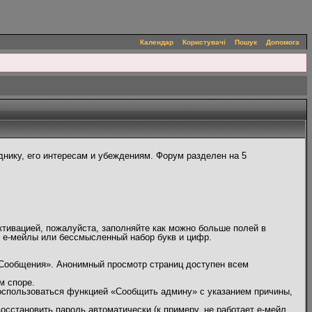
Календар
Користувачі
Пошук
Допомога
нику, его интересам и убеждениям. Форум разделен на 5
ктивацией, пожалуйста, заполняйте как можно больше полей в
, е-мейлы или бессмысленный набор букв и цифр.
 Сообщения». Анонимный просмотр страниц доступен всем
м споре.
оспользоваться функцией «Сообщить админу» с указанием причины,
сстановить пароль автоматически (к примеру, не работает е-мейл,