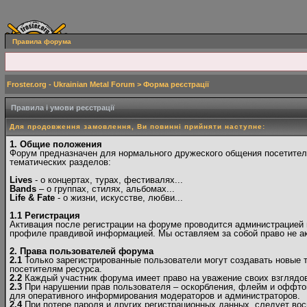
Правила форума
Froster.org - Ukrainian Metal Forum
> Форма реєстрації
Правила і умови реєстрації
Для продовження замовлення, Ви повинні прийняти наступне:
1. Общие положения
Форум предназначен для нормального дружеского общения посетителе
тематических разделов:
Lives
- о концертах, турах, фестивалях...
Bands
– о группах, стилях, альбомах...
Life & Fate
- о жизни, искусстве, любви...
1.1 Регистрация
Активация после регистрации на форуме проводится администрацией в
профиле правдивой информацией. Мы оставляем за собой право не ак
2. Права пользователей форума
2.1
Только зарегистрированные пользователи могут создавать новые 
посетителям ресурса.
2.2
Каждый участник форума имеет право на уважение своих взглядов 
2.3
При нарушении прав пользователя – оскорбления, флейм и оффто
для оперативного информирования модераторов и администраторов.
2.4
При потере пароля и других регистрационных данных, следует вос