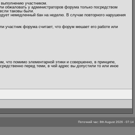
 выполнению участником.
или обжаловать у администраторов форума только посредством
если таковы были.
едует немедленный бан на неделю. В случае повторного нарушения
ли участник форума считает, что форум мешает его работе или
ом, что помимо элементарной этики и совершенно, в принципе,
средственно перед теми, в чей адрес вы допустили то или иное
Поточний час: 8th August 2026 - 07:14