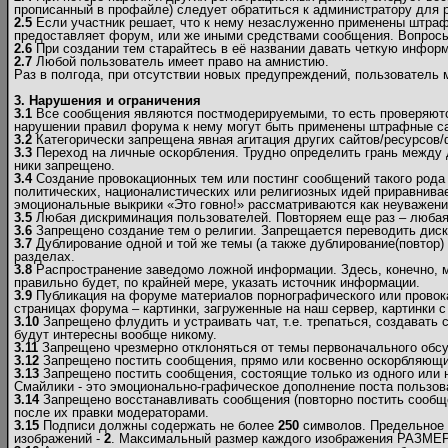
прописанный в профайле) следует обратиться к администратору для р
2.5
Если участник решает, что к нему незаслуженно применены штраф
предоставляет форум, или же иными средствами сообщения. Вопрос
2.6
При создании тем старайтесь в её названии давать четкую инфор
2.7
Любой пользователь имеет право на амнистию.
Раз в полгода, при отсутствии новых предупреждений, пользователь
3. Нарушения и ограничения
3.1
Все сообщения являются постмодерируемыми, то есть проверяются
нарушении правил форума к нему могут быть применены штрафные са
3.2
Категорически запрещена явная агитация других сайтов/ресурсов
3.3
Переход на личные оскорбления. Трудно определить грань между 
ники запрещено.
3.4
Создание провокационных тем или постинг сообщений такого рода 
политических, националистических или религиозных идей приравнивае
эмоциональные выкрики «Это говно!» рассматриваются как неуважен
3.5
Любая дискриминация пользователей. Повторяем еще раз – любая! 
3.6
Запрещено создание тем о религии. Запрещается переводить диску
3.7
Дублирование одной и той же темы (а также дублирование(повтор) 
разделах.
3.8
Распространение заведомо ложной информации. Здесь, конечно, мож
правильно будет, по крайней мере, указать источник информации.
3.9
Публикация на форуме материалов порнографического или провок
страницах форума – картинки, загруженные на наш сервер, картинки с
3.10
Запрещено флудить и устраивать чат, т.е. трепаться, создавать
будут интересны вообще никому.
3.11
Запрещено чрезмерно отклоняться от темы первоначального обсу
3.12
Запрещено постить сообщения, прямо или косвенно оскорбляющие
3.13
Запрещено постить сообщения, состоящие только из одного или 
Смайлики - это эмоционально-графическое дополнение поста пользов
3.14
Запрещено восстанавливать сообщения (повторно постить сообще
после их правки модераторами.
3.15
Подписи должны содержать не более
250
символов. Предельное 
изображений -
2
. Максимальный размер каждого изображения РАЗМЕР (