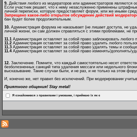
9.
Действия любого из модераторов или администраторов являются 
Если участник решает, что к нему незаслуженно применены штрафные
личной переписки, которую предоставляет форум, или же иными сред
Запрещено какое-либо открытое обсуждение действий модератор
бан будет более продолжительным.
10.
Администрация форума не наказывает (не лишает доступа, не удал
личной жизни, он сам должен справляться с этими проблемами, не п
11.1
Администрация оставляет за собой право заблокировать любого п
11.2
Администрация оставляет за собой право удалить любого пользо
11.3
Администрация оставляет за собой право удалять темы и сообще
11.4
Администрация оставляет за собой право изменять/дополнять/уд
12.
Заключение. Помните, что каждый самостоятельно несет ответствен
безболезненных санкций типа удаления мессаги или недельного блоки
высказывание. Такие случаи были, и не раз, и не только на этом фору
И, конечно же, нет правил без исключений. При модерировании учит
Приятного общения! Stay metal!
Я ознайомився з правилами і умовами, і приймаю їх як є