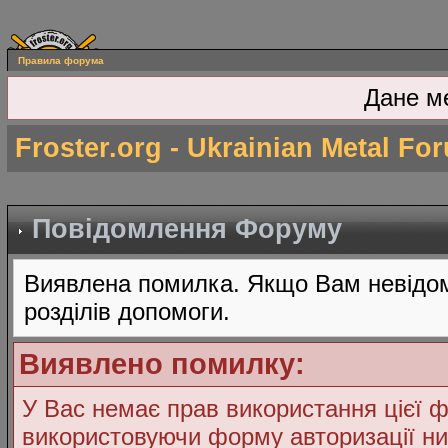
Правила форума
Дане м
Froster.org - Ukrainian Metal Fo
Повідомлення Форуму
Виявлена помилка. Якщо Вам невідом
розділів допомоги.
Виявлено помилку:
У Вас немає прав використання цієї ф
використовуючи форму авторизації ни