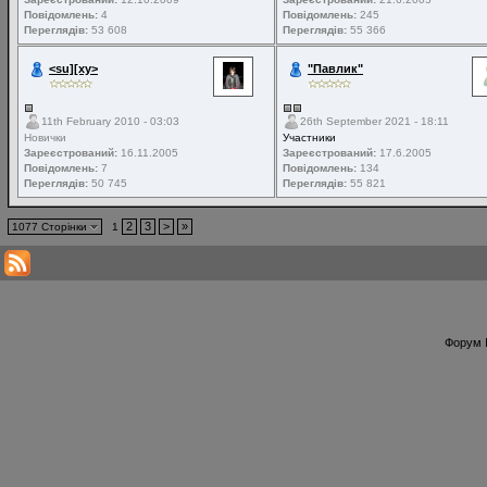
Повідомлень:
4
Повідомлень:
245
Переглядів:
53 608
Переглядів:
55 366
<su][xy>
"Павлик"
11th February 2010 - 03:03
26th September 2021 - 18:11
Новички
Участники
Зареєстрований:
16.11.2005
Зареєстрований:
17.6.2005
Повідомлень:
7
Повідомлень:
134
Переглядів:
50 745
Переглядів:
55 821
2
3
>
»
1077 Сторінки
1
Форум