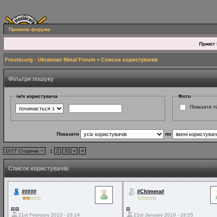
Правила форума
Привіт 
Froster.org - Ukrainian Metal Forum
> Список користувачів
Фільтри пошуку
ім'я користувача
Фото
Показати ті
Показати
по
2
3
>
»
1077 Сторінки
1
Список користувачів
#####
#Chimera#
21st February 2013 - 16:14
21st January 2019 - 18:55