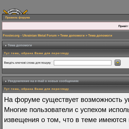
Правила форума
Привіт 
Froster.org - Ukrainian Metal Forum
>
Теми допомоги
> Тема допомоги
Тема допомоги
Тут тема, обрана Вами для перегляду
Введіть ключові слова для пошуку
Уведомление на e-mail о новых сообщениях
Тут тема, обрана Вами для перегляду
На форуме существует возможность у
Многие пользователи с успехом испол
извещения о том, что в теме имеются