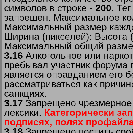
символов в строке -
200
. Те
запрещен. Максимальное ко
Максимальный размер каждо
Ширина (пикселей): Высота 
Максимальный общий размер
3.16
Алкогольное или наркот
пребывал участник форума п
является оправданием его б
рассматриваться как причи
санкциях.
3.17
Запрещено чрезмерное 
лексики.
Категорически за
подписях, полях профайла 
3.18
Запрещено постить сооб