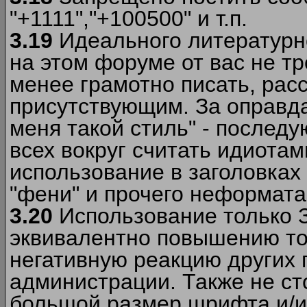
"+1111","+100500" и т.п.
3.19
Идеального литературно
на этом форуме от вас не т
менее грамотно писать, рас
присутствующим. За оправда
меня такой стиль" - последу
всех вокруг считать идиота
использование в заголовках 
"фени" и прочего неформата
3.20
Использование только 
эквивалентно повышению тон
негативную реакцию других
администрации. Также не ст
большой размер шрифта и/и