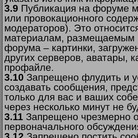
3.9
Публикация на форуме м
или провокационного содер
модераторов). Это относитс
материалам, размещаемым 
форума – картинки, загруже
других серверов, аватары, к
профайле.
3.10
Запрещено флудить и уст
создавать сообщения, пред
только для вас и ваших соб
через несколько минут не б
3.11
Запрещено чрезмерно о
первоначального обсуждения
3.12
Запрещено постить соо