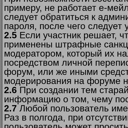
примеру, не работает е-мей
следует обратиться к админ
пароля, после чего следует 
2.5
Если участник решает, ч
применены штрафные санкци
модератором, который их н
посредством личной перепис
форум, или же иными средс
модерирования на форуме н
2.6
При создании тем старай
информацию о том, чему по
2.7
Любой пользователь име
Раз в полгода, при отсутст
пользователь может просить