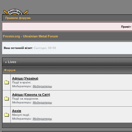
Правила форума
Привіт 
Froster.org - Ukrainian Metal Forum
Ваш останній візит:
Сьогодні, 08:58
Lives
Форум
Афіша (Україна)
Події в країні.
Модератори:
Модераторы
Афіша (Європа та Світ)
Події за кордоном.
Модератори:
Модераторы
Архів
Минулі події.
Модератори:
Модераторы