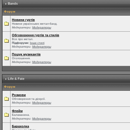
Bands
Форум
Новини гуртів
Новини українських метал-банд.
Модератори:
Модераторы
Обговорення гуртів та стилів
Все про метал.
Підфоруми:
Інши стилі
Модератори:
Модераторы
Пошук музикантів
Оголошення.
Модератори:
Модераторы
Life & Fate
Форум
Розмови
Обговорення та діскусії.
Модератори:
Модераторы
Флейм
Балаканина.
Модератори:
Модераторы
Барахолка