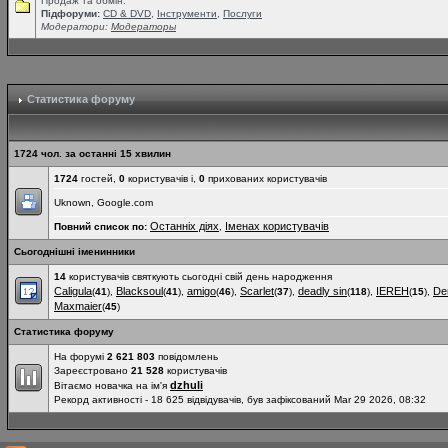
Продаж та обмін.
Підфоруми:
СD & DVD
,
Інструменти
,
Послуги
Модератори:
Модераторы
Статистика форуму
1724 чол. за останні 15 хвилин
1724
гостей,
0
користувачів і,
0
прихованих користувачів
Uknown, Google.com
Останніх діях
Іменах користувачів
Повний список по:
,
Сьогоднішні іменинники
14
користувачів святкують сьогодні свій день народження
Caligula
Blacksoul
amigo
Scarlet
deadly sin
IEREH
De
(
41
),
(
41
),
(
46
),
(
37
),
(
118
),
(
15
),
Maxmaier
(
45
)
Статистика форуму
На форумі
2 621 803
повідомлень
Зареєстровано
21 528
користувачів
dzhuli
Вітаємо новачка на ім'я
Рекорд активності - 18 625 відвідувачів, був зафіксований Mar 29 2026, 08:32