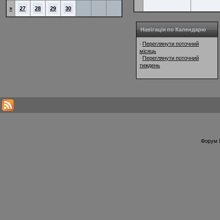
»
27
28
29
30
Навігація по Календарю
Переглянути поточний
·
місяць
Переглянути поточний
·
тиждень
Форум