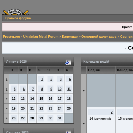
Правила форума
Привіт 
Froster.org - Ukrainian Metal Forum
>
Календар
>
Основной календарь
> Серпен
Се
«
Липень 2026
Календар подій
Н
П
В
С
Ч
П
С
Неділя
Понеділо
»
1
2
3
4
»
5
6
7
8
9
10
11
»
»
12
13
14
15
16
17
18
»
19
20
21
22
23
24
25
2
»
26
27
28
29
30
31
14 іменинників
15 іменин
»
Серпень 2026