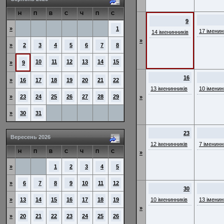
Н
П
В
С
Ч
П
С
9
»
1
17 іменин
14 іменинників
»
»
2
3
4
5
6
7
8
10
11
12
13
14
15
»
9
16
»
16
17
18
19
20
21
22
13 іменинників
10 іменин
»
23
24
25
26
27
28
29
»
»
30
31
23
Вересень 2026
12 іменинників
7 іменинн
Н
П
В
С
Ч
П
С
»
»
1
2
3
4
5
»
6
7
8
9
10
11
12
30
»
13
14
15
16
17
18
19
10 іменинників
13 іменин
»
»
20
21
22
23
24
25
26