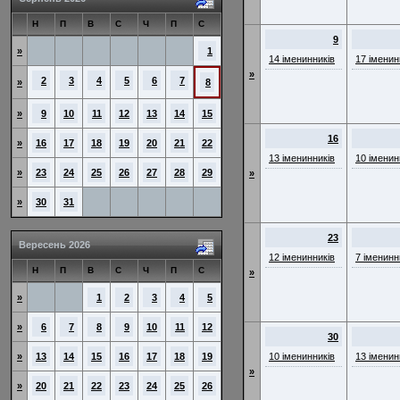
Н
П
В
С
Ч
П
С
9
»
1
14 іменинників
17 іменин
»
2
3
4
5
6
7
»
8
»
9
10
11
12
13
14
15
16
»
16
17
18
19
20
21
22
13 іменинників
10 іменин
»
23
24
25
26
27
28
29
»
»
30
31
23
Вересень 2026
12 іменинників
7 іменинн
Н
П
В
С
Ч
П
С
»
»
1
2
3
4
5
»
6
7
8
9
10
11
12
30
»
13
14
15
16
17
18
19
10 іменинників
13 іменин
»
»
20
21
22
23
24
25
26