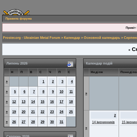
Правила форума
Привіт 
Froster.org - Ukrainian Metal Forum
>
Календар
>
Основной календарь
> Серпен
Се
«
Липень 2026
Календар подій
Н
П
В
С
Ч
П
С
Неділя
Понеділо
»
1
2
3
4
»
5
6
7
8
9
10
11
»
»
12
13
14
15
16
17
18
»
19
20
21
22
23
24
25
2
»
26
27
28
29
30
31
14 іменинників
15 іменин
»
Серпень 2026