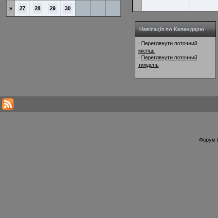
»
27
28
29
30
Навігація по Календарю
Переглянути поточний
·
місяць
Переглянути поточний
·
тиждень
Форум