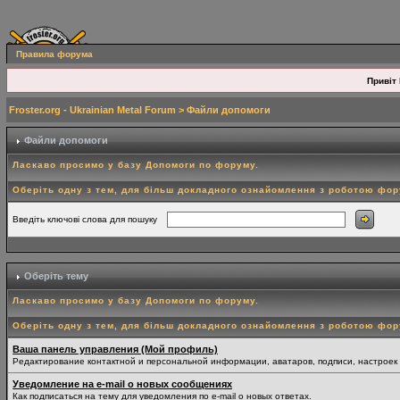
Правила форума
Привіт 
Froster.org - Ukrainian Metal Forum
> Файли допомоги
Файли допомоги
Ласкаво просимо у базу Допомоги по форуму.
Оберіть одну з тем, для більш докладного ознайомлення з роботою фо
Введіть ключові слова для пошуку
Оберіть тему
Ласкаво просимо у базу Допомоги по форуму.
Оберіть одну з тем, для більш докладного ознайомлення з роботою фо
Ваша панель управления (Мой профиль)
Редактирование контактной и персональной информации, аватаров, подписи, настроек
Уведомление на e-mail о новых сообщениях
Как подписаться на тему для уведомления по e-mail о новых ответах.