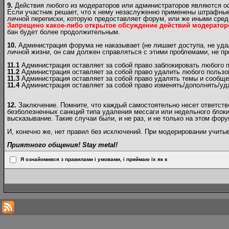
9.
Действия любого из модераторов или администраторов являются 
Если участник решает, что к нему незаслуженно применены штрафные
личной переписки, которую предоставляет форум, или же иными сред
Запрещено какое-либо открытое обсуждение действий модератор
бан будет более продолжительным.
10.
Администрация форума не наказывает (не лишает доступа, не удал
личной жизни, он сам должен справляться с этими проблемами, не п
11.1
Администрация оставляет за собой право заблокировать любого п
11.2
Администрация оставляет за собой право удалить любого пользо
11.3
Администрация оставляет за собой право удалять темы и сообще
11.4
Администрация оставляет за собой право изменять/дополнять/уд
12.
Заключение. Помните, что каждый самостоятельно несет ответствен
безболезненных санкций типа удаления мессаги или недельного блоки
высказывание. Такие случаи были, и не раз, и не только на этом фору
И, конечно же, нет правил без исключений. При модерировании учит
Приятного общения! Stay metal!
Я ознайомився з правилами і умовами, і приймаю їх як є