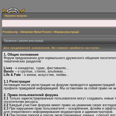
Правила форума
Froster.org - Ukrainian Metal Forum
> Форма реєстрації
Правила і умови реєстрації
Для продовження замовлення, Ви повинні прийняти наступне:
1. Общие положения
Форум предназначен для нормального дружеского общения посетителе
тематических разделов:
Lives
- о концертах, турах, фестивалях...
Bands
– о группах, стилях, альбомах...
Life & Fate
- о жизни, искусстве, любви...
1.1 Регистрация
Активация после регистрации на форуме проводится администрацией в
профиле правдивой информацией. Мы оставляем за собой право не ак
2. Права пользователей форума
2.1
Только зарегистрированные пользователи могут создавать новые 
посетителям ресурса.
2.2
Каждый участник форума имеет право на уважение своих взглядов 
2.3
При нарушении прав пользователя – оскорбления, флейм и оффто
для оперативного информирования модераторов и администраторов.
2.4
При потере пароля и других регистрационных данных, следует вос