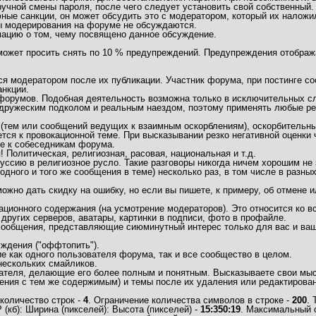
учной смены пароля, после чего следует установить свой собственный.
ные санкции, он может обсудить это с модератором, который их наложи
ы модерирования на форуме не обсуждаются.
мацию о том, чему посвящено данное обсуждение.
 может просить снять по 10 % предупреждений. Предупреждения отобра
 модератором после их публикации. Участник форума, при постинге соо
нкции.
/форумов. Подобная деятельность возможна только в исключительных сл
дружеским подколом и реальным наездом, поэтому применять любые рез
(тем или сообщений ведущих к взаимным оскорблениям), оскорбительны
тся к провокационной теме. При высказывании резко негативной оценки
ие к собеседникам форума.
Политическая, религиозная, расовая, национальная и т.д.
ссию в религиозное русло. Такие разговоры никогда ничем хорошим не 
одного и того же сообщения в теме) несколько раз, в том числе в разны
но дать скидку на ошибку, но если вы пишете, к примеру, об отмене ил
ационного содержания (на усмотрение модераторов). Это относится ко
 других серверов, аватары, картинки в подписи, фото в профайле.
 сообщения, представляющие сиюминутный интерес только для вас и ваш
ждения ("оффтопить").
 как одного пользователя форума, так и все сообщество в целом.
нескольких смайликов.
ателя, делающие его более полным и понятным. Высказываете свои мысл
ния с тем же содержимым) и темы после их удаления или редактирован
количество строк -
4
. Ограничение количества символов в строке -
200
.
кб): Ширина (пикселей): Высота (пикселей) -
15:350:19
. Максимальный 