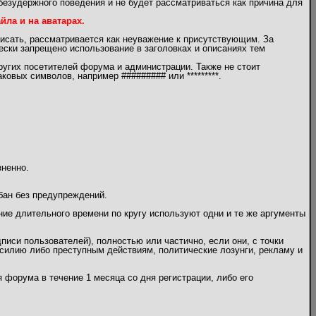
безудержного поведения и не будет рассматриваться как причина для
ла и на аватарах.
писать, рассматривается как неуважение к присутствующим. За
чески запрещено использование в заголовках и описаниях тем
угих посетителей форума и администрации. Также не стоит
овых символов, например ######### или *********.
зненно.
бан без предупреждений.
ение длительного времени по кругу используют одни и те же аргументы
писи пользователей), полностью или частично, если они, с точки
илию либо преступным действиям, политические лозунги, рекламу и
 форума в течение 1 месяца со дня регистрации, либо его