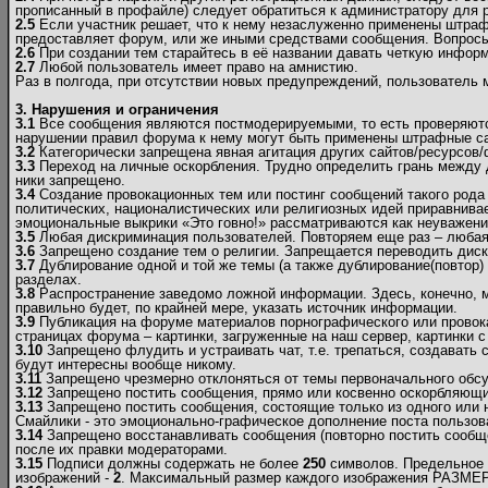
прописанный в профайле) следует обратиться к администратору для р
2.5
Если участник решает, что к нему незаслуженно применены штраф
предоставляет форум, или же иными средствами сообщения. Вопрос
2.6
При создании тем старайтесь в её названии давать четкую инфор
2.7
Любой пользователь имеет право на амнистию.
Раз в полгода, при отсутствии новых предупреждений, пользователь
3. Нарушения и ограничения
3.1
Все сообщения являются постмодерируемыми, то есть проверяются
нарушении правил форума к нему могут быть применены штрафные са
3.2
Категорически запрещена явная агитация других сайтов/ресурсов
3.3
Переход на личные оскорбления. Трудно определить грань между 
ники запрещено.
3.4
Создание провокационных тем или постинг сообщений такого рода 
политических, националистических или религиозных идей приравнивае
эмоциональные выкрики «Это говно!» рассматриваются как неуважен
3.5
Любая дискриминация пользователей. Повторяем еще раз – любая! 
3.6
Запрещено создание тем о религии. Запрещается переводить диску
3.7
Дублирование одной и той же темы (а также дублирование(повтор) 
разделах.
3.8
Распространение заведомо ложной информации. Здесь, конечно, мож
правильно будет, по крайней мере, указать источник информации.
3.9
Публикация на форуме материалов порнографического или провок
страницах форума – картинки, загруженные на наш сервер, картинки с
3.10
Запрещено флудить и устраивать чат, т.е. трепаться, создавать
будут интересны вообще никому.
3.11
Запрещено чрезмерно отклоняться от темы первоначального обсу
3.12
Запрещено постить сообщения, прямо или косвенно оскорбляющие
3.13
Запрещено постить сообщения, состоящие только из одного или 
Смайлики - это эмоционально-графическое дополнение поста пользов
3.14
Запрещено восстанавливать сообщения (повторно постить сообще
после их правки модераторами.
3.15
Подписи должны содержать не более
250
символов. Предельное 
изображений -
2
. Максимальный размер каждого изображения РАЗМЕР (