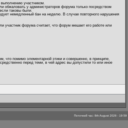
 выполнению участником.
или обжаловать у администраторов форума только посредством
если таковы были.
едует немедленный бан на неделю. В случае повторного нарушения
ли участник форума считает, что форум мешает его работе или
ом, что помимо элементарной этики и совершенно, в принципе,
средственно перед теми, в чей адрес вы допустили то или иное
Поточний час: 8th August 2026 - 19:59