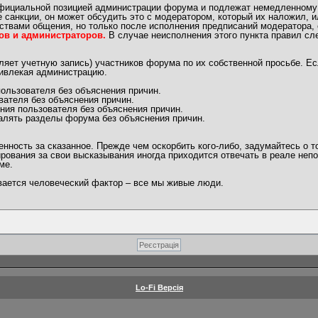
официальной позицией администрации форума и подлежат немедленному
 санкции, он может обсудить это с модератором, который их наложил, 
ствами общения, но только после исполнения предписаний модератора, 
ов и администраторов.
В случае неисполнения этого пункта правил сл
яет учетную запись) участников форума по их собственной просьбе. Ес
ривлекая администрацию.
ользователя без объяснения причин.
вателя без объяснения причин.
ния пользователя без объяснения причин.
алять разделы форума без объяснения причин.
ность за сказанное. Прежде чем оскорбить кого-либо, задумайтесь о т
рования за свои высказывания иногда приходится отвечать в реале непо
ме.
ывается человеческий фактор – все мы живые люди.
Lo-Fi Версія