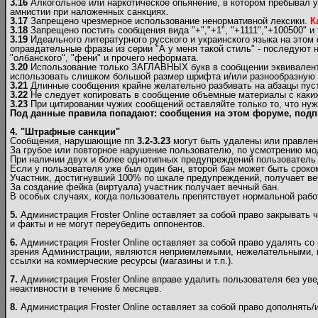
3.16
Алкогольное или наркотическое опьянение, в котором пребывал у
амнистии при наложенных санкциях.
3.17
Запрещено чрезмерное использование ненормативной лексики.
К
3.18
Запрещено постить сообщения вида "+","+1", "+1111","+100500" и т
3.19
Идеального литературного русского и украинского языка на этом
оправдательные фразы из серии "А у меня такой стиль" - последуют н
"олбанского", "фени" и прочего неформата.
3.20
Использование только ЗАГЛАВНЫХ букв в сообщении эквивалентно
использовать слишком большой размер шрифта и/или разнообразную и 
3.21
Длинные сообщения крайне желательно разбивать на абзацы пуст
3.22
Не следует копировать в сообщение объемные материалы c каких-
3.23
При цитировании чужих сообщений оставляйте только то, что нуж
Под данные правила попадают: сообщения на этом форуме, подп
4. "Штрафные санкции"
Сообщения, нарушающие пп
3.2-3.23
могут быть удалены или правлен
За грубое или повторное нарушение пользователю, по усмотрению мо
При наличии двух и более однотипных предупреждений пользователь б
Если у пользователя уже был один бан, второй бан может быть сроком
Участник, достигнувший 100% по шкале предупреждений, получает ве
За создание фейка (виртуала) участник получает вечный бан.
В особых случаях, когда пользователь препятствует нормальной рабо
5.
Администрация Froster Online оставляет за собой право закрывать 
и факты и не могут переубедить оппонентов.
6.
Администрация Froster Online оставляет за собой право удалять со
зрения Администрации, являются неприемлемыми, нежелательными, н
ссылки на коммерческие ресурсы (магазины и т.п.).
7.
Администрация Froster Online вправе удалить пользователя без ув
неактивности в течение 6 месяцев.
8.
Администрация Froster Online оставляет за собой право дополнять