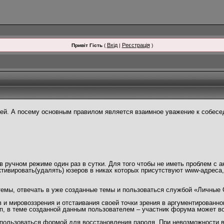
Вхід
Реєстрація
Привіт Гість
(
|
)
й. А посему основным правилом является взаимное уважение к собесед
 ручном режиме один раз в сутки. Для того чтобы не иметь проблем с а
тивировать(удалять) юзеров в никах которых присутствуют www-адреса
темы, отвечать в уже созданные темы и пользоваться службой «Личные
и мировоззрения и отстаивания своей точки зрения в аргументированно
п, в теме созданной данным пользователем – участник форума может в
пользоваться формой для восстановления пароля. При невозможности во