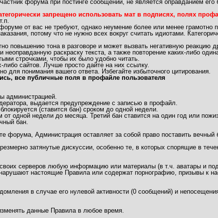
частник форума при постинге сообщений, не является оправданием его 
атегорически запрещено использовать мат в подписях, полях профай
.п.
 форуме от вас не требуют, однако неумение более или менее грамотно 
аказания, потому что не нужно всех вокруг считать идиотами. Категори
 повышению тона в разговоре и может вызвать негативную реакцию др
неоправданную раскраску текста, а также повторение каких-либо одинак
ыми строчками, чтобы их было удобно читать.
либо сайтов. Лучше просто дайте на них ссылку.
но для понимания вашего ответа. Избегайте избыточного цитирования.
ись, все публичные поля в профайле пользователя
ы администрацией.
дератора, выдается предупреждение с записью в профайл.
локируется (ставится бан) сроком до одной недели.
 от одной недели до месяца. Третий бан ставится на один год или пожи
чный бан.
те форума, Администрация оставляет за собой право поставить вечный 
чрезмерно затянутые дискуссии, особенно те, в которых спорящие в теч
 своих серверов любую информацию или материалы (в т.ч. аватары и под
арушают настоящие Правила или содержат порнографию, призывы к нас
едомления в случае его нулевой активности (0 сообщений) и непосещения
/изменять данные Правила в любое время.