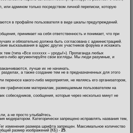
л, или админом только посредством личной переписки, которую
жаются в профайле пользователя в виде шкалы предупреждений.
бщения, принимает на себя ответственность и понимает, что при
учаях и обязательно должна быть согласована с администрацией.
кие высказывания в адрес других участников форума и искажать
х тем (типа «Все ххххххх – уроды!»). Пропаганда любых
 чего-либо аргументируйте свои взгляды. Мы люди разумные, и
заканчиваются, лучше их не начинать.
х разделах, а также создание тем не в предназначенных для этого
и переносе какого-либо мероприятия, не являясь его организатором,
 всем графическим материалам, размещаемым пользователем на
их собеседников, сообщения, которые через несколько минут не
и, а не просто улыбайтесь.
ия модератором. Категорически запрещено исправлять названия тем,
 Тег изменения размера шрифта запрещен. Максимальное количество
общий размер изображений (КБ) -
25
.