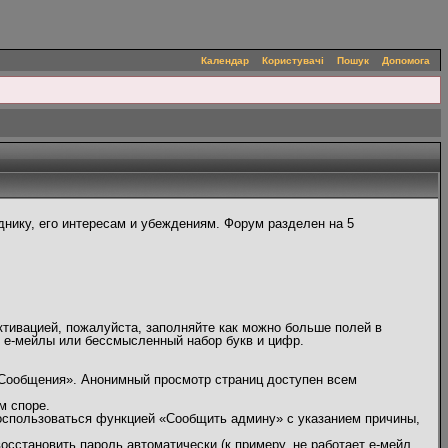
Календар
Користувачі
Пошук
Допомога
нику, его интересам и убеждениям. Форум разделен на 5
ктивацией, пожалуйста, заполняйте как можно больше полей в
, е-мейлы или бессмысленный набор букв и цифр.
 Сообщения». Анонимный просмотр страниц доступен всем
м споре.
оспользоваться функцией «Сообщить админу» с указанием причины,
сстановить пароль автоматически (к примеру, не работает е-мейл,