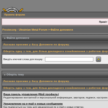
Правила форума
Привіт 
Froster.org - Ukrainian Metal Forum
> Файли допомоги
Файли допомоги
Ласкаво просимо у базу Допомоги по форуму.
Оберіть одну з тем, для більш докладного ознайомлення з роботою фо
Введіть ключові слова для пошуку
Оберіть тему
Ласкаво просимо у базу Допомоги по форуму.
Оберіть одну з тем, для більш докладного ознайомлення з роботою фо
Ваша панель управления (Мой профиль)
Редактирование контактной и персональной информации, аватаров, подписи, настроек
Уведомление на e-mail о новых сообщениях
Как подписаться на тему для уведомления по e-mail о новых ответах.