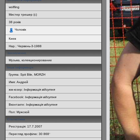
wolfling
Мистер трешер (с)
38
років
Чоловік
Киев
Нар.:
Червень-3-1988
Захоплення
Музыка, колекционирование
Інша інформація
Группа: Spit Bile, MORZH
Имя: Андрей
жж-юзер:
Інформація відсутня
Facebook:
Інформація відсутня
Вконтакте:
Інформація відсутня
Пол: Мужской
Статистика
Реєстрація: 17.7.2007
Перегляд профілю: 30 868
*