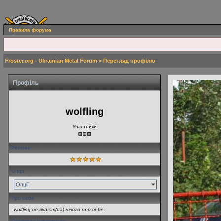
Правила форума
Froster.org - Ukrainian Metal Forum
> Перегляд профілю
Профіль
wolfling
Участники
Рейтинг
Опції
Опції
Про себе
wolfling не вказав(ла) нічого про себе.
Особиста інформація