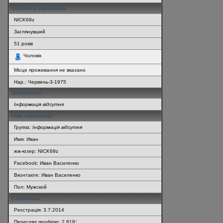
Особиста інформація
NICK69z
Заглянувший
51
років
Чоловік
Місце проживання не вказано
Нар.:
Червень-3-1975
Захоплення
Інформація відсутня
Інша інформація
Группа:
Інформація відсутня
Имя: Иван
жж-юзер: NICK69z
Facebook: Иван Василенко
Вконтакте: Иван Василенко
Пол: Мужской
Статистика
Реєстрація: 3.7.2014
Перегляд профілю: 2 818
*