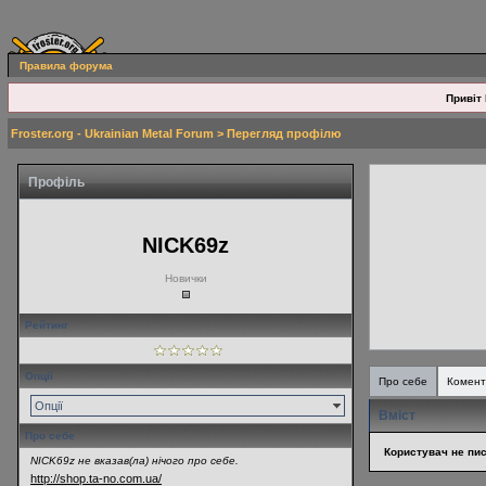
Правила форума
Привіт 
Froster.org - Ukrainian Metal Forum
> Перегляд профілю
Профіль
NICK69z
Новички
Рейтинг
Опції
Про себе
Комент
Опції
Вміст
Про себе
Користувач не пис
NICK69z не вказав(ла) нічого про себе.
http://shop.ta-no.com.ua/