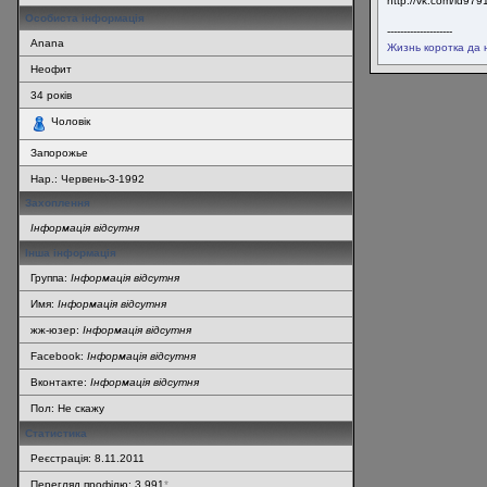
http://vk.com/id97
Особиста інформація
--------------------
Anana
Жизнь коротка да 
Неофит
34
років
Чоловік
Запорожье
Нар.:
Червень-3-1992
Захоплення
Інформація відсутня
Інша інформація
Группа:
Інформація відсутня
Имя:
Інформація відсутня
жж-юзер:
Інформація відсутня
Facebook:
Інформація відсутня
Вконтакте:
Інформація відсутня
Пол: Не скажу
Статистика
Реєстрація: 8.11.2011
Перегляд профілю: 3 991
*