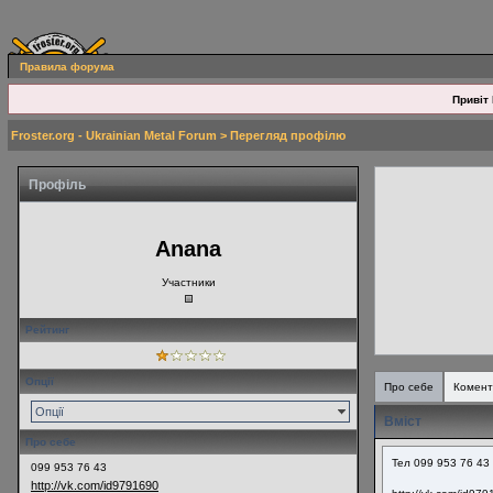
Правила форума
Привіт 
Froster.org - Ukrainian Metal Forum
> Перегляд профілю
Профіль
Anana
Участники
Рейтинг
Опції
Про себе
Комент
Опції
Вміст
Про себе
Тел 099 953 76 43
099 953 76 43
http://vk.com/id9791690