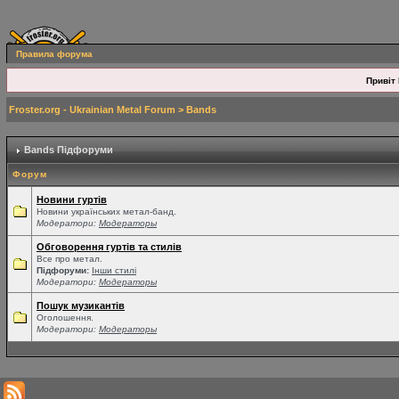
Правила форума
Привіт 
Froster.org - Ukrainian Metal Forum
>
Bands
Bands Підфоруми
Форум
Новини гуртів
Новини українських метал-банд.
Модератори:
Модераторы
Обговорення гуртів та стилів
Все про метал.
Підфоруми:
Інши стилі
Модератори:
Модераторы
Пошук музикантів
Оголошення.
Модератори:
Модераторы