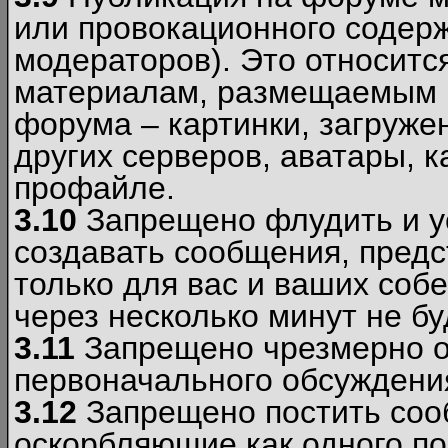
или провокационного содер
модераторов). Это относитс
материалам, размещаемым 
форума – картинки, загруже
других серверов, аватары, к
профайле.
3.10
Запрещено флудить и уст
создавать сообщения, пред
только для вас и ваших соб
через несколько минут не б
3.11
Запрещено чрезмерно о
первоначального обсуждения
3.12
Запрещено постить соо
оскорбляющие как одного по