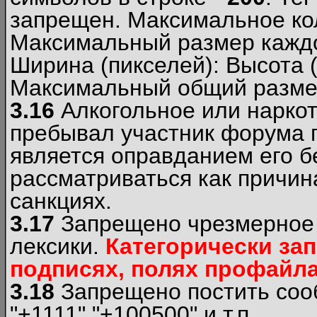
запрещен. Максимальное ко
Максимальный размер каждо
Ширина (пикселей): Высота 
Максимальный общий размер
3.16
Алкогольное или наркот
пребывал участник форума п
является оправданием его б
рассматриваться как причи
санкциях.
3.17
Запрещено чрезмерное 
лексики.
Категорически за
подписях, полях профайла 
3.18
Запрещено постить сооб
"+1111","+100500" и т.п.