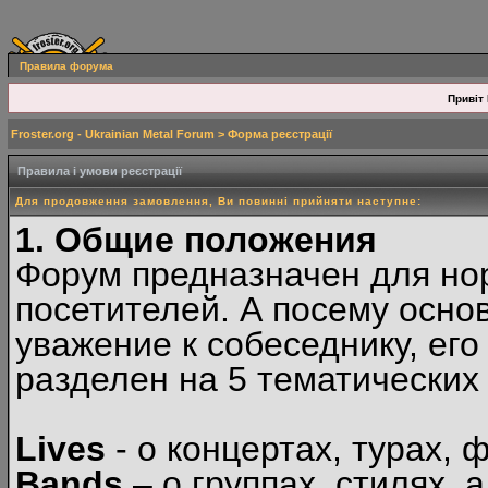
Правила форума
Привіт 
Froster.org - Ukrainian Metal Forum
> Форма реєстрації
Правила і умови реєстрації
Для продовження замовлення, Ви повинні прийняти наступне:
1. Общие положения
Форум предназначен для но
посетителей. А посему осн
уважение к собеседнику, ег
разделен на 5 тематических
Lives
- о концертах, турах, 
Bands
– о группах, стилях, а