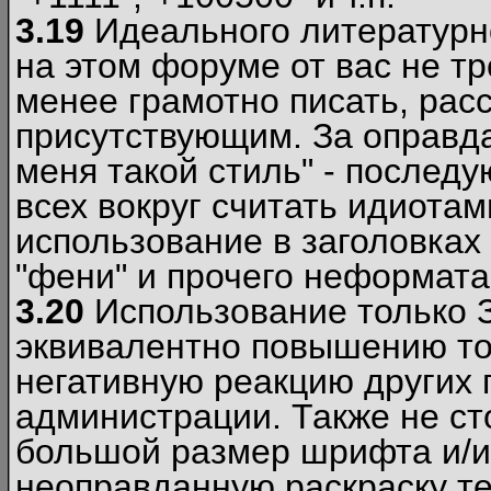
3.19
Идеального литературно
на этом форуме от вас не т
менее грамотно писать, рас
присутствующим. За оправда
меня такой стиль" - последу
всех вокруг считать идиота
использование в заголовках 
"фени" и прочего неформата
3.20
Использование только 
эквивалентно повышению тон
негативную реакцию других
администрации. Также не ст
большой размер шрифта и/и
неоправданную раскраску тек