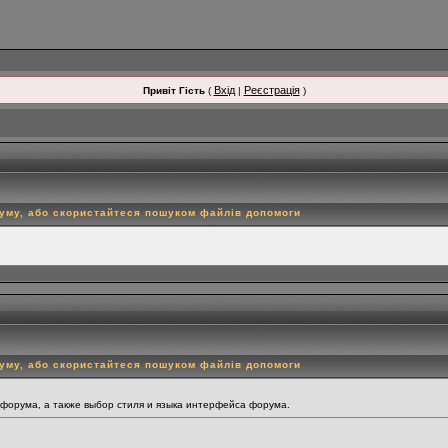
Вхід
Реєстрація
Привіт Гість
(
|
)
руму, або скористайтеся пошуком файлів допомоги
руму, або скористайтеся пошуком файлів допомоги
 форума, а также выбор стиля и языка интерфейса форума.