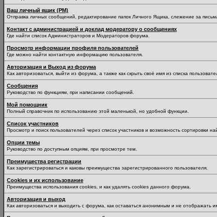
Ваш личный ящик (PM)
Отправка личных сообщений, редактирование папок Личного Ящика, слежение за пись
Контакт с администрацией и доклад модератору о сообщениях
Где найти список Администраторов и Модераторов форума.
Просмотр информации профиля пользователей
Где можно найти контактную информацию пользователя.
Авторизация и Выход из форума
Как авторизоваться, выйти из форума, а также как скрыть своё имя из списка пользоват
Сообщения
Руководство по функциям, при написании сообщений.
Мой помощник
Полный справочник по использованию этой маленькой, но удобной функции.
Список участников
Просмотр и поиск пользователей через список участников и возможность сортировки на
Опции темы
Руководство по доступным опциям, при просмотре тем.
Преимущества регистрации
Как зарегистрироваться и каковы преимущества зарегистрированного пользователя.
Cookies и их использование
Преимущества использования cookies, и как удалять cookies данного форума.
Авторизация и выход
Как авторизоваться и выходить с форума, как оставаться анонимным и не отображать и