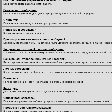
Восстановление утерянного или забытого пароля
Как восстановить забытый вами пароль.
Размещение сообщений
Пояснение к функциям, доступным при размещении сообщений на форуме.
Опции тем
Пояснения к опциям, доступным при просмотре темы.
Поиск тем и сообщений
Как пользоваться функцией поиска.
Просмотр активных тем и новых сообщений
Как просмотреть все темы, на которые были добавлены ответы сегодня, а также новые
Уведомление на е-mail о новом сообщении
Как получить уведомление электронным сообщением, когда в тему добавлен новый отве
Ваша панель управления (Личные настройки)
Редактирование контактной и персональной информации, аватаров, подписи, настроек 
Личные сообщения
Как отсылать личные сообщения, отслеживать их, редактировать папки сообщений и ар
Помошник
Полное пояснение к этой небольшой, но очень удобной функции
Календарь
Дополнительная информация о функции календаря форума.
Список пользователей
Пояснение к разным способам сортировки и поиска при помощи списка пользователей.
Просмотр профиля пользователя
Как просмотреть контактную информацию пользователей.