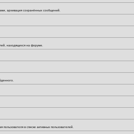
мами, архивация сохранённых сообщений.
елей, находящихся на форуме.
йденного.
мя пользователя в списке активных пользователей.