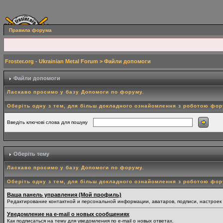
Правила форума
Froster.org - Ukrainian Metal Forum
> Файли допомоги
Файли допомоги
Ласкаво просимо у базу Допомоги по форуму.
Оберіть одну з тем, для більш докладного ознайомлення з роботою фо
Введіть ключові слова для пошуку
Оберіть тему
Ласкаво просимо у базу Допомоги по форуму.
Оберіть одну з тем, для більш докладного ознайомлення з роботою фо
Ваша панель управления (Мой профиль)
Редактирование контактной и персональной информации, аватаров, подписи, настроек
Уведомление на e-mail о новых сообщениях
Как подписаться на тему для уведомления по e-mail о новых ответах.