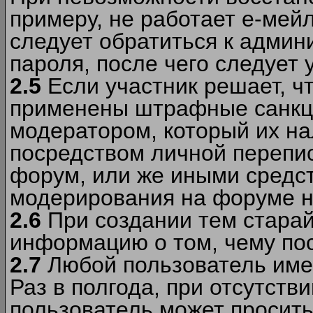
примеру, не работает е-мей
следует обратиться к админ
пароля, после чего следует 
2.5
Если участник решает, ч
применены штрафные санкци
модератором, который их н
посредством личной перепис
форум, или же иными средс
модерирования на форуме н
2.6
При создании тем старай
информацию о том, чему по
2.7
Любой пользователь име
Раз в полгода, при отсутст
пользователь может просить