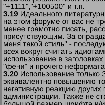
"+1111","+100500" и т.п.
3.19
Идеального литературно
на этом форуме от вас не т
менее грамотно писать, рас
присутствующим. За оправда
меня такой стиль" - последу
всех вокруг считать идиота
использование в заголовках 
"фени" и прочего неформата
3.20
Использование только 
эквивалентно повышению тон
негативную реакцию других
администрации. Также не ст
большой размер шрифта и/и