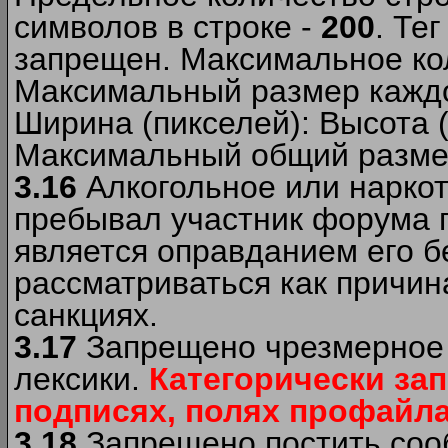
символов в строке -
200
. Те
запрещен. Максимальное ко
Максимальный размер каждо
Ширина (пикселей): Высота 
Максимальный общий размер
3.16
Алкогольное или наркот
пребывал участник форума п
является оправданием его б
рассматриваться как причи
санкциях.
3.17
Запрещено чрезмерное 
лексики.
Категорически за
подписях, полях профайла 
3.18
Запрещено постить сооб