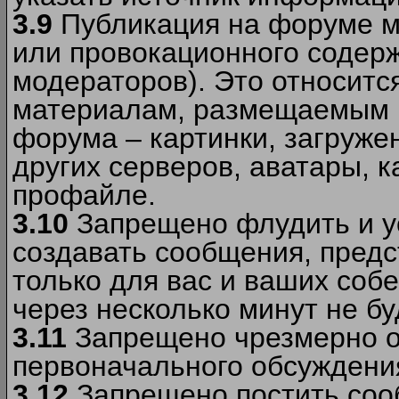
3.9
Публикация на форуме м
или провокационного содер
модераторов). Это относитс
материалам, размещаемым 
форума – картинки, загруже
других серверов, аватары, к
профайле.
3.10
Запрещено флудить и уст
создавать сообщения, пред
только для вас и ваших соб
через несколько минут не б
3.11
Запрещено чрезмерно о
первоначального обсуждения
3.12
Запрещено постить соо