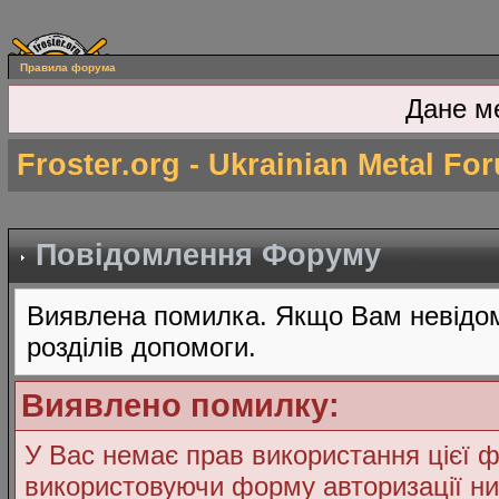
Правила форума
Дане м
Froster.org - Ukrainian Metal Fo
Повідомлення Форуму
Виявлена помилка. Якщо Вам невідом
розділів допомоги.
Виявлено помилку:
У Вас немає прав використання цієї ф
використовуючи форму авторизації ни